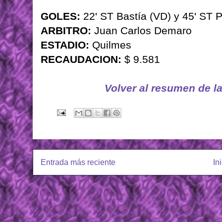
GOLES:
22' ST Bastía (VD) y 45' ST 
ARBITRO:
Juan Carlos Demaro
ESTADIO:
Quilmes
RECAUDACION:
$ 9.581
Volver al resumen de l
Entrada más reciente
In