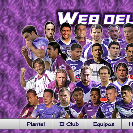
Plantel
El Club
Equipos
H