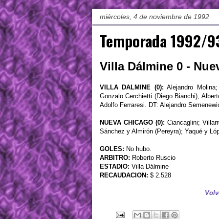
miércoles, 4 de noviembre de 1992
Temporada 1992/93
Villa Dálmine 0 - Nu
VILLA DALMINE (0):
Alejandro Molina;
Gonzalo Cerchietti (Diego Bianchi), Alber
Adolfo Ferraresi. DT: Alejandro Semenew
NUEVA CHICAGO (0):
Ciancaglini; Villa
Sánchez y Almirón (Pereyra); Yaqué y Lóp
GOLES:
No hubo.
ARBITRO:
Roberto Ruscio
ESTADIO:
Villa Dálmine
RECAUDACION:
$ 2.528
Volv