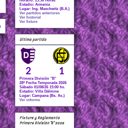
Horario: 15.30 Horas
Estadio: Armenia
Lugar: Ing. Maschwitz (B.A.)
Ver partidos anteriores
Ver historial
Ver fixture
a
Último partido
2
1
Primera División "B"
28ª Fecha Temporada 2026
Sábado 01/08/26 15:00 hs.
Estadio: Villa Dálmine
Lugar: Campana (Bs. As.)
Ver informe
Fixture y Reglamento
Primera División "B" 2026