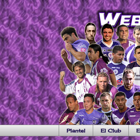
Plantel
El Club
E