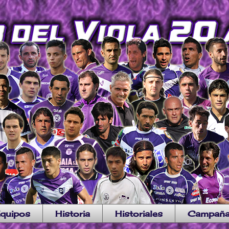
quipos
Historia
Historiales
Campañ