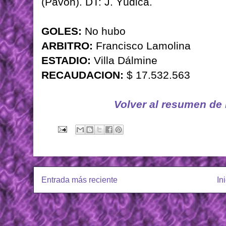
(Pavón). DT: J. Yúdica.
GOLES:
No hubo
ARBITRO:
Francisco Lamolina
ESTADIO:
Villa Dálmine
RECAUDACION:
$ 17.532.563
Volver al resumen de
Entrada más reciente
In