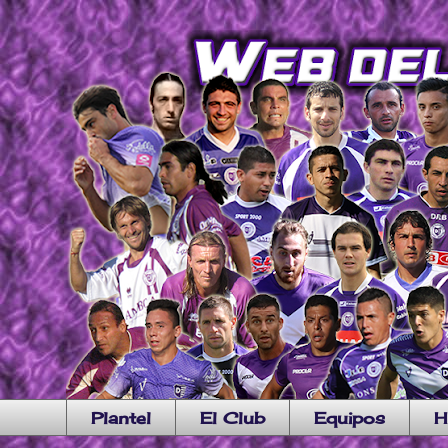
Plantel
El Club
Equipos
H