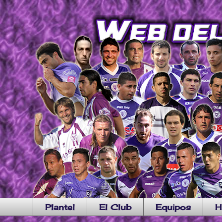
Plantel
El Club
Equipos
H