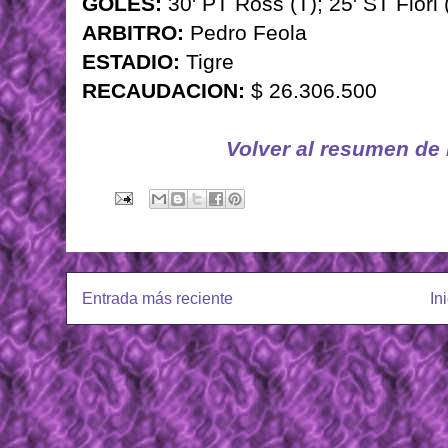
GOLES:
30' PT Ross (T); 25' ST Fiori 
ARBITRO:
Pedro Feola
ESTADIO:
Tigre
RECAUDACION:
$ 26.306.500
Volver al resumen de
Entrada más reciente
In