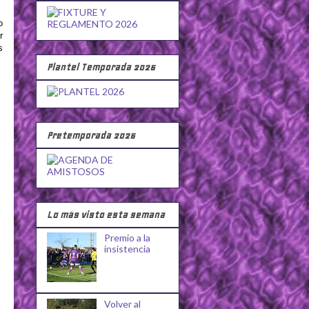
o
r
s
Plantel Temporada 2026
Pretemporada 2026
Lo más visto esta semana
Premio a la
insistencia
Volver al