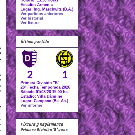
Horario: 15.30 Horas
Estadio: Armenia
Lugar: Ing. Maschwitz (B.A.)
Ver partidos anteriores
Ver historial
Ver fixture
Último partido
s
a
,
2
1
a
e
Primera División "B"
a
28ª Fecha Temporada 2026
a
Sábado 01/08/26 15:00 hs.
Estadio: Villa Dálmine
Lugar: Campana (Bs. As.)
Ver informe
n
.
,
.
Fixture y Reglamento
,
Primera División "B" 2026