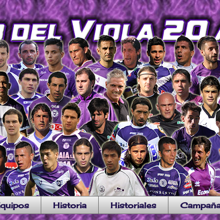
quipos
Historia
Historiales
Campañ