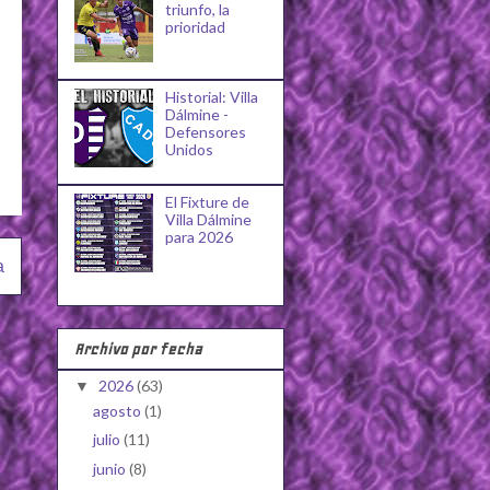
triunfo, la
prioridad
Historial: Villa
Dálmine -
Defensores
Unidos
El Fixture de
Villa Dálmine
para 2026
a
Archivo por fecha
2026
(63)
▼
agosto
(1)
julio
(11)
junio
(8)