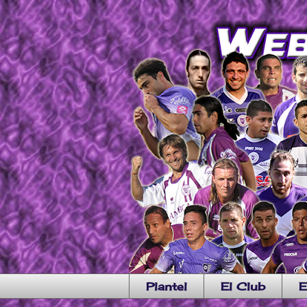
Plantel
El Club
E