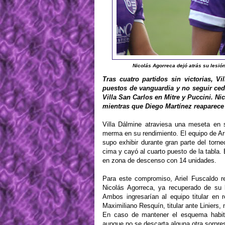
Nicolás Agorreca dejó atrás su lesión
Tras cuatro partidos sin victorias, 
puestos de vanguardia y no seguir cedi
Villa San Carlos en Mitre y Puccini. Ni
mientras que Diego Martínez reaparece
Villa Dálmine atraviesa una meseta en
merma en su rendimiento. El equipo de Ari
supo exhibir durante gran parte del torn
cima y cayó al cuarto puesto de la tabla. 
en zona de descenso con 14 unidades.
Para este compromiso, Ariel Fuscaldo re
Nicolás Agorreca, ya recuperado de su 
Ambos ingresarían al equipo titular en
Maximiliano Resquín, titular ante Liniers, 
En caso de mantener el esquema habitu
aunque no se descarta alguna otra sorpres