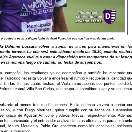
 y vuelve a estar a disposición de Ariel Fuscaldo tras casi un mes de ausencia.
Villa Dálmine buscará volver a sumar de a tres para mantenerse en lo
endo terreno. La cita será este sábado desde las 15.30, cuando reciba 
colás Agorreca vuelve a estar a disposición tras recuperarse de su lesión
 en la nómina luego de cumplir su fecha de suspensión.
 su campaña: los resultados ya no acompañan y también ha mostrado un
el Fuscaldo necesita volver a enderezar el rumbo y recuperar la identidad qu
eo. En las últimas cuatro fechas, el Viola sumó apenas dos puntos, perdió l
Enfrente estará Villa San Carlos, que ocupa el anteúltimo lugar y se encuentr
alizaría al menos tres modificaciones. En la defensa volverá a contar co
lesión, y con Diego Martínez, quien cumplió con su fecha de suspensión
 reemplazo de Agustín Amicone y Alexis Nievas, respectivamente. Además
no fue convocado y el entrenador analiza distintas alternativas para sustituirlo
al, Mauro Morales y Pablo Oro aparecen como las principales opciones
a en la formación.