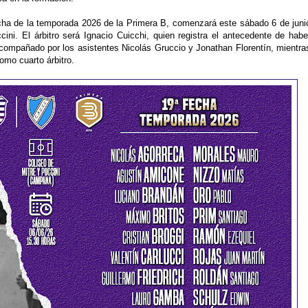
echa de la temporada 2026 de la Primera B, comenzará este sábado 6 de juni
ini. El árbitro será Ignacio Cuicchi, quien registra el antecedente de habe
 acompañado por los asistentes Nicolás Gruccio y Jonathan Florentín, mientra
mo cuarto árbitro.