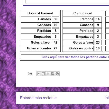
Historial General
Como Local
Partidos
30
Partidos
14
Ganados
16
Ganados
9
Perdidos
8
Perdidos
2
Empatados
6
Empatados
3
Goles a favor
42
Goles a favor
23
Goles en contra
27
Goles en contra
10
Click aquí para ver todos los partidos entre
Actualizado: 12/06/26
Entrada más reciente
In