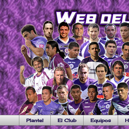
Plantel
El Club
Equipos
H