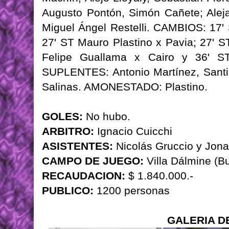
Augusto Pontón, Simón Cañete; Alej
Miguel Ángel Restelli. CAMBIOS: 17'
27' ST Mauro Plastino x Pavia; 27' 
Felipe Guallama x Cairo y 36' ST
SUPLENTES: Antonio Martínez, Santi
Salinas. AMONESTADO: Plastino.
GOLES:
No hubo.
ARBITRO:
Ignacio Cuicchi
ASISTENTES:
Nicolás Gruccio y Jona
CAMPO DE JUEGO:
Villa Dálmine (B
RECAUDACION:
$ 1.840.000.-
PUBLICO:
1200 personas
GALERIA D