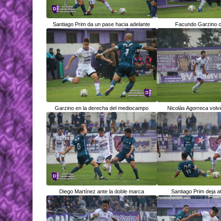
Santiago Prim da un pase hacia adelante
Facundo Garzino co
Garzino en la derecha del mediocampo
Nicolás Agorreca volvi
Diego Martínez ante la doble marca
Santiago Prim deja at