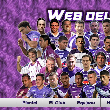
Plantel
El Club
Equipos
H