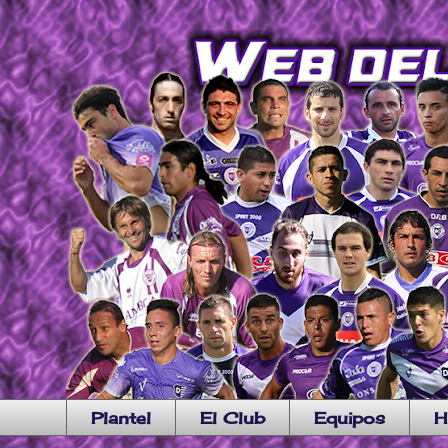
Plantel
El Club
Equipos
H