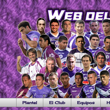
Plantel
El Club
Equipos
H