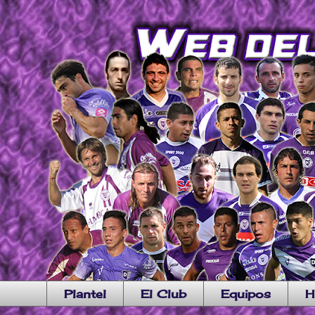
Plantel
El Club
Equipos
H