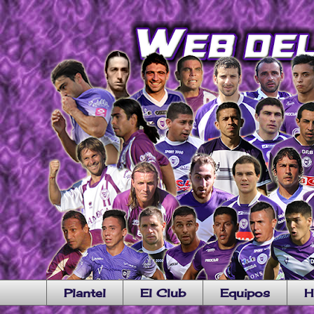
Plantel
El Club
Equipos
H