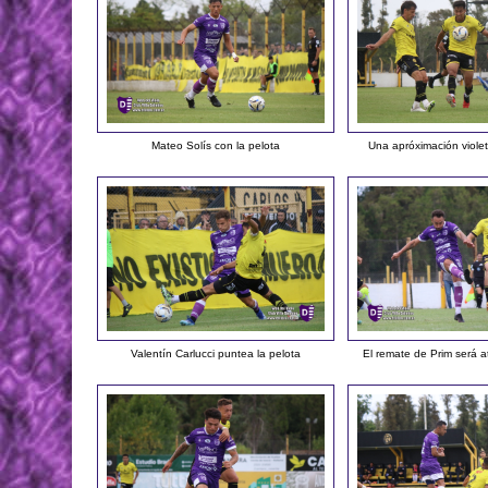
Mateo Solís con la pelota
Una apróximación viole
Valentín Carlucci puntea la pelota
El remate de Prim será a