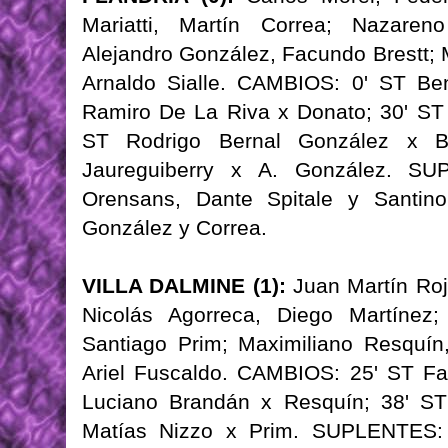
Mariatti, Martín Correa; Nazaren
Alejandro González, Facundo Brestt; 
Arnaldo Sialle. CAMBIOS: 0' ST Be
Ramiro De La Riva x Donato; 30' ST 
ST Rodrigo Bernal González x 
Jaureguiberry x A. González. SU
Orensans, Dante Spitale y Santi
González y Correa.
VILLA DALMINE (1):
Juan Martín Roj
Nicolás Agorreca, Diego Martínez; 
Santiago Prim; Maximiliano Resquí
Ariel Fuscaldo. CAMBIOS: 25' ST Fa
Luciano Brandán x Resquín; 38' ST
Matías Nizzo x Prim. SUPLENTES: A