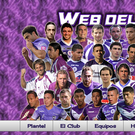
Plantel
El Club
Equipos
H