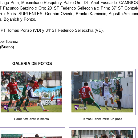
tiago Prim; Maximiliano Resquín y Pablo Oro. DT: Ariel Fuscaldo. CAMBIOS
T Facundo Garzino x Oro; 20' ST Federico Sellecchia x Prim; 37' ST Gonzal
ieri x Solís. SUPLENTES: Germán Oviedo, Branko Karnincic, Agustín Amicon
, Bojanich y Ponzo.
 PT Tomás Ponzo (VD) y 34' ST Federico Sellecchia (VD).
ber Ibáñez
 (Bueno)
GALERIA DE FOTOS
Pablo Oro ante la marca
Tomás Ponzo mete un pase