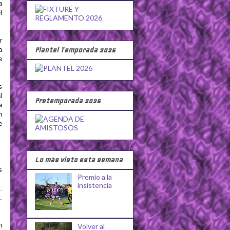
a
l
r
Plantel Temporada 2026
a
e
s
l
Pretemporada 2026
a
n
e
Lo más visto esta semana
s
Premio a la
.
insistencia
.
.
n
Volver al