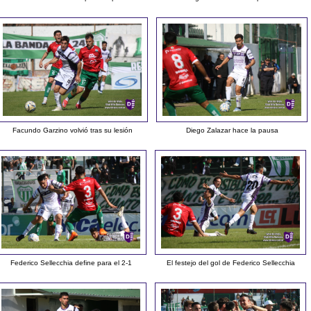
Facundo Garzino volvió tras su lesión
Diego Zalazar hace la pausa
Federico Sellecchia define para el 2-1
El festejo del gol de Federico Sellecchia