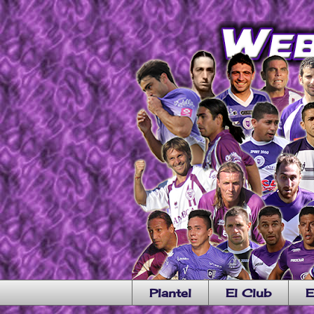
Plantel
El Club
E