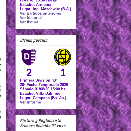
Horario: 15.30 Horas
Estadio: Armenia
Lugar: Ing. Maschwitz (B.A.)
Ver partidos anteriores
Ver historial
Ver fixture
Último partido
o
r
2
1
e
Primera División "B"
28ª Fecha Temporada 2026
o
Sábado 01/08/26 15:00 hs.
ó
Estadio: Villa Dálmine
a
Lugar: Campana (Bs. As.)
Ver informe
a
s
Fixture y Reglamento
Primera División "B" 2026