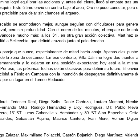
mine logró equilibrar las acciones y, antes del cierre, llegó al empate tras un
quín. Este último envió un centro bajo al área, Oro no pudo conectar, pero e
 precisión para dejar sin chances al arquero.
uscaldo se acomodaron mejor, aunque seguían con dificultades para genera
val, pero sin profundidad. Con el correr de los minutos, el empate no le caí
evándose mucho más: a los 34’, en otra gran acción colectiva, Martínez s
litó a Sellecchia, que definió cruzado junto al palo derecho.
ás pareja que nunca, especialmente de mitad hacia abajo. Apenas diez punto
 de la zona de descenso. En ese contexto, Villa Dálmine logró dos triunfos a
 permanencia y lo dejaron en una posición expectante: hoy está a la mism
Por eso, las próximas fechas serán decisivas para definir su futuro. El envió
ecibirá a Fénix en Campana con la intención de despegarse definitivamente d
a por un lugar en el Torneo Reducido.
orel; Federico Real, Diego Solís, Dante Cardozo, Lautaro Mamani; Nicolá
 Fernando Ortiz; Rodrigo Hernández y Eloy Rodríguez. DT: Pablo Nieva
o; 15' ST Lucas Goberville x Hernández y 30' ST Alan Espeche x Ortiz
lides, Sebastián Aquino, Maurico Cantero, Iván More, Román Digion
go Zalazar, Maximiliano Pollacchi, Gastón Bojanich, Diego Martínez; Valentí