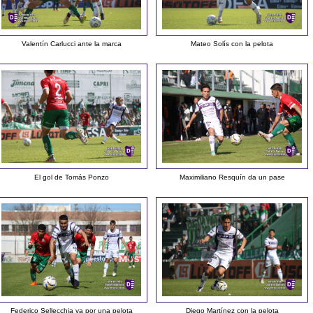
Valentín Carlucci ante la marca
Mateo Solís con la pelota
El gol de Tomás Ponzo
Maximiliano Resquín da un pase
Federico Sellecchia va por una pelota
Diego Martínez con la pelota