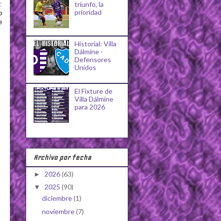
triunfo, la
:
prioridad
o
e
Historial: Villa
Dálmine -
Defensores
Unidos
El Fixture de
Villa Dálmine
para 2026
Archivo por fecha
2026
(63)
►
2025
(90)
▼
diciembre
(1)
noviembre
(7)