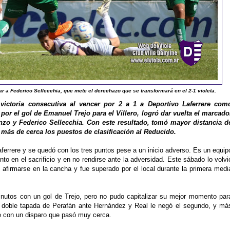
tar a Federico Sellecchia, que mete el derechazo que se transformará en el 2-1 violeta.
victoria consecutiva al vencer por 2 a 1 a Deportivo Laferrere com
por el gol de Emanuel Trejo para el Villero, logró dar vuelta el marcado
zo y Federico Sellecchia. Con este resultado, tomó mayor distancia d
más de cerca los puestos de clasificación al Reducido.
aferrere y se quedó con los tres puntos pese a un inicio adverso. Es un equip
to en el sacrificio y en no rendirse ante la adversidad. Este sábado lo volvi
 afirmarse en la cancha y fue superado por el local durante la primera medi
minutos con un gol de Trejo, pero no pudo capitalizar su mejor momento par
a doble tapada de Perafán ante Hernández y Real le negó el segundo, y má
ce con un disparo que pasó muy cerca.