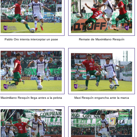
Pablo Oro intenta interceptar un pase
Remate de Maximiliano Resquín
Maximiliano Resquín llega antes a la pelota
Maxi Resquín engancha ante la marca