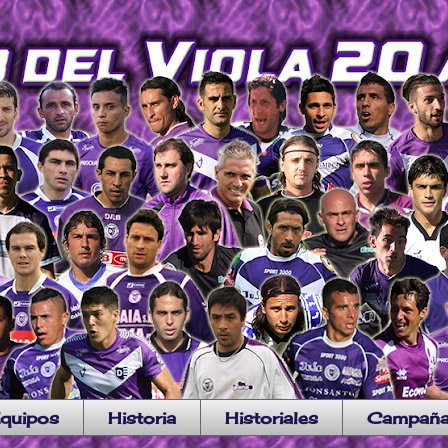
quipos
Historia
Historiales
Campañ