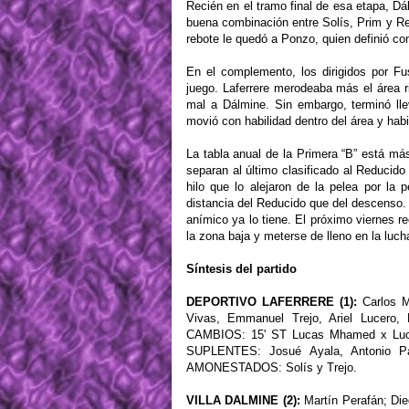
Recién en el tramo final de esa etapa, Dál
buena combinación entre Solís, Prim y Res
rebote le quedó a Ponzo, quien definió con
En el complemento, los dirigidos por F
juego. Laferrere merodeaba más el área ri
mal a Dálmine. Sin embargo, terminó ll
movió con habilidad dentro del área y habi
La tabla anual de la Primera “B” está m
separan al último clasificado al Reducido
hilo que lo alejaron de la pelea por la
distancia del Reducido que del descenso. 
anímico ya lo tiene. El próximo viernes r
la zona baja y meterse de lleno en la luch
Síntesis del partido
DEPORTIVO LAFERRERE (1):
Carlos M
Vivas, Emmanuel Trejo, Ariel Lucero,
CAMBIOS: 15' ST Lucas Mhamed x Lucer
SUPLENTES: Josué Ayala, Antonio Pau
AMONESTADOS: Solís y Trejo.
VILLA DALMINE (2):
Martín Perafán; Die