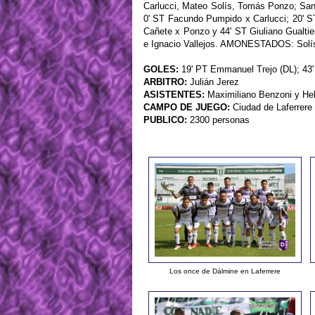
Carlucci, Mateo Solís, Tomás Ponzo; San
0' ST Facundo Pumpido x Carlucci; 20' S
Cañete x Ponzo y 44' ST Giuliano Gualt
e Ignacio Vallejos. AMONESTADOS: Solís
GOLES:
19' PT Emmanuel Trejo (DL); 43'
ARBITRO:
Julián Jerez
ASISTENTES:
Maximiliano Benzoni y He
CAMPO DE JUEGO:
Ciudad de Laferrere
PUBLICO:
2300 personas
Los once de Dálmine en Laferrere