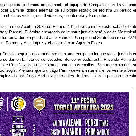
mbos equipos lo domina ampliamente el equipo de Campana, con 15 victoria
ocal Dálmine (donde además de su propio estadio se registra un partido e
también es violeta, con 8 victorias, una derrota y 9 empates.
ha del Torneo Apertura 2025 de Primera "B", dará comienzo este sábado 12 d
tre y Puccini. El árbitro encargado de impartir justicia será Nicolás Mastroieni
a fue en la derrota por 3 a 0 ante Fénix en Campana el 26 de febrero de 2024
s Rotman y Ariel López y el cuarto árbitro Agustín Flores.
or Daniele seguiría apostando por el mismo equipo titular que viene jugando e
olo se dan en la lista de convocados, donde no podrá estar Facundo Pumpido
José González, con una lesión en una de sus rodillas. Para reemplazarlos, s
onzogni. Mientras que Santiago Prim vuelve a estar entre los veinte a pesa
emplazado por Diego Martínez justo antes de firmar planilla por una molesti