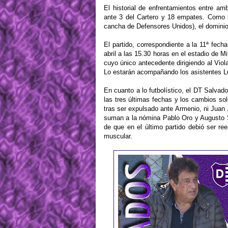
El historial de enfrentamientos entre a
ante 3 del Cartero y 18 empates. Como l
cancha de Defensores Unidos), el dominio 
El partido, correspondiente a la 11ª fec
abril a las 15.30 horas en el estadio de Mi
cuyo único antecedente dirigiendo al Viol
Lo estarán acompañando los asistentes Lui
En cuanto a lo futbolístico, el DT Salvad
las tres últimas fechas y los cambios s
tras ser expulsado ante Armenio, ni Juan 
suman a la nómina Pablo Oro y Augusto S
de que en el último partido debió ser re
muscular.