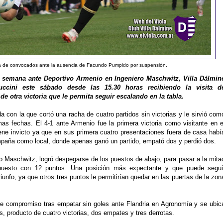
sta de convocados ante la ausencia de Facundo Pumpido por suspensión.
e semana ante Deportivo Armenio en Ingeniero Maschwitz, Villa Dálmin
ccini este sábado desde las 15.30 horas recibiendo la visita d
e otra victoria que le permita seguir escalando en la tabla.
a con la que cortó una racha de cuatro partidos sin victorias y le sirvió com
as fechas. El 4-1 ante Armenio fue la primera victoria como visitante en e
ene invicto ya que en sus primera cuatro presentaciones fuera de casa habí
paña como local, donde apenas ganó un partido, empató dos y perdió dos.
o Maschwitz, logró despegarse de los puestos de abajo, para pasar a la mita
 puesto con 12 puntos. Una posición más expectante y que puede segui
unfo, ya que otros tres puntos le permitirían quedar en las puertas de la zon
te compromiso tras empatar sin goles ante Flandria en Agronomía y se ubic
s, producto de cuatro victorias, dos empates y tres derrotas.