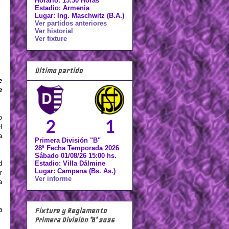
Horario: 15.30 Horas
Estadio: Armenia
Lugar: Ing. Maschwitz (B.A.)
Ver partidos anteriores
Ver historial
Ver fixture
Último partido
e
e
o
2
1
l
a
Primera División "B"
28ª Fecha Temporada 2026
Sábado 01/08/26 15:00 hs.
d
Estadio: Villa Dálmine
Lugar: Campana (Bs. As.)
r
Ver informe
a
a
Fixture y Reglamento
Primera División "B" 2026