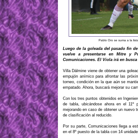
Pablo Oro se suma a la li
Luego de la goleada del pasado fin d
vuelve a presentarse en Mitre y Pu
Comunicaciones. El Viola irá en busca d
Villa Dálmine viene de obtener una golead
empujón anímico para afrontar las próxim
torneo, condición en la que aún se manti
empatado. Ahora, buscará mejorar su cam
Con los tres puntos obtenidos en Ingenier
de tabla, ubicándose ahora en el 11º
mejorando en caso de obtener un nuevo tri
de clasificación al reducido.
Por su parte, Comunicaciones llega a es
en el 8º puesto de la tabla con 14 unidade