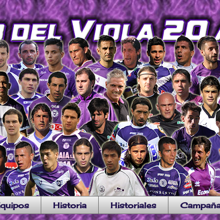
quipos
Historia
Historiales
Campañ