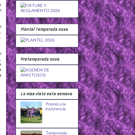
s
n
e
Plantel Temporada 2026
,
.
n
,
Pretemporada 2026
e
r
a
Lo más visto esta semana
Premio a la
insistencia
Temporada