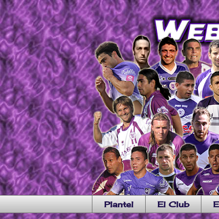
Plantel
El Club
E