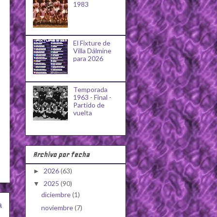
1983
El Fixture de
Villa Dálmine
para 2026
Temporada
1963 - Final -
Partido de
vuelta
Archivo por fecha
2026
(63)
►
2025
(90)
▼
diciembre
(1)
a
noviembre
(7)