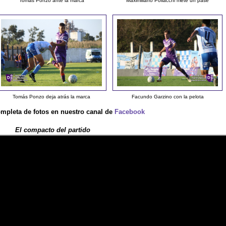
Tomás Ponzo ante la marca
Maximiliano Pollacchi mete un pase
Tomás Ponzo deja atrás la marca
Facundo Garzino con la pelota
ompleta de fotos en nuestro canal de
Facebook
El compacto del partido