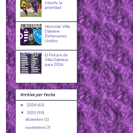
triunfo, la
prioridad
Historial: Villa
Dálmine -
Defensores
Unidos
El Fixture de
Villa Dálmine
para 2026
Archivo por fecha
2026
(63)
►
2025
(90)
▼
diciembre
(1)
noviembre
(7)