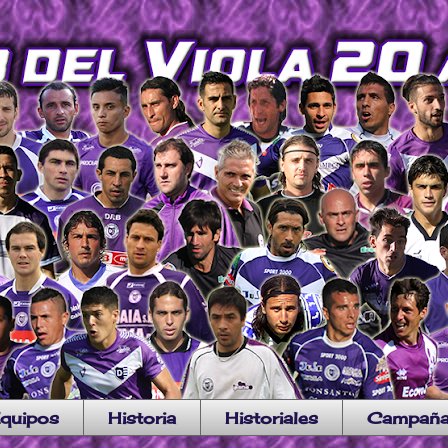
quipos
Historia
Historiales
Campañ