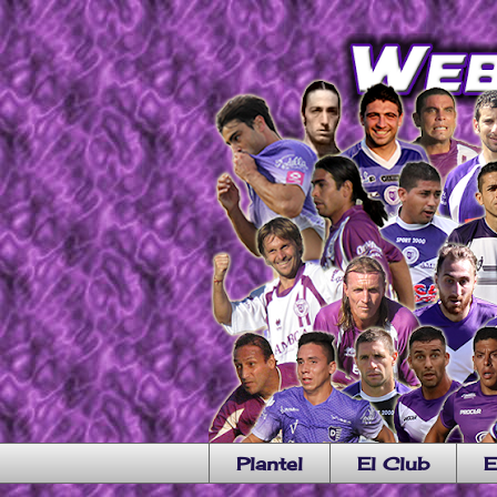
Plantel
El Club
E