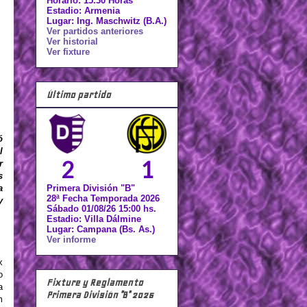
Horario: 15.30 Horas
Estadio: Armenia
Lugar: Ing. Maschwitz (B.A.)
Ver partidos anteriores
Ver historial
Ver fixture
Último partido
ó
l
2
1
r
s
Primera División "B"
a
28ª Fecha Temporada 2026
y
Sábado 01/08/26 15:00 hs.
Estadio: Villa Dálmine
Lugar: Campana (Bs. As.)
Ver informe
x
o
Fixture y Reglamento
a
Primera División "B" 2026
m