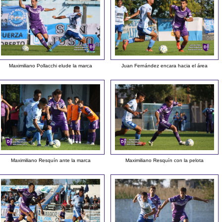
Maximiliano Pollacchi elude la marca
Juan Fernández encara hacia el área
Maximiliano Resquín ante la marca
Maximiliano Resquín con la pelota