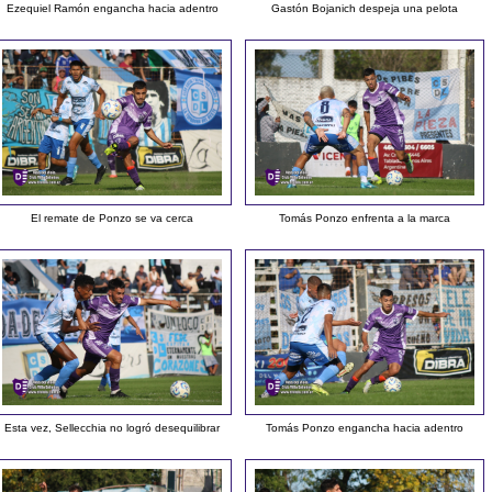
Ezequiel Ramón engancha hacia adentro
Gastón Bojanich despeja una pelota
El remate de Ponzo se va cerca
Tomás Ponzo enfrenta a la marca
Esta vez, Sellecchia no logró desequilibrar
Tomás Ponzo engancha hacia adentro