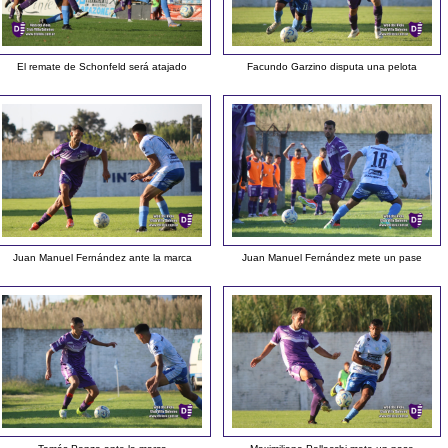
El remate de Schonfeld será atajado
Facundo Garzino disputa una pelota
Juan Manuel Fernández ante la marca
Juan Manuel Fernández mete un pase