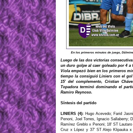
En los primeros minutos de juego, Dálmin
Luego de las dos victorias consecutiva
un duro golpe al caer goleado por 4 a 0
Viola empezó bien en los primeros min
tiempo la consiguió Liniers con el go
15' del complemento, Cristian Cháve
Topadora terminó dominando el parti
Ramiro Reynoso.
Síntesis del partido
LINIERS (4):
Hugo Acevedo; Farid Jasni
Penoni, Joel Torres, Ignacio Sallaberry
Ramírez Greblo x Penoni; 18' ST Lautaro
Cruz x López y 37' ST Alejo Klipauka 