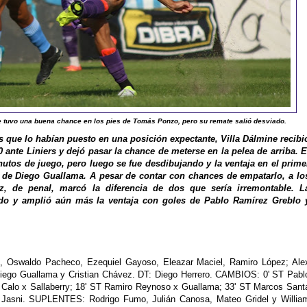
e tuvo una buena chance en los pies de Tomás Ponzo, pero su remate salió desviado.
s que lo habían puesto en una posición expectante, Villa Dálmine recibi
 ante Liniers y dejó pasar la chance de meterse en la pelea de arriba. E
utos de juego, pero luego se fue desdibujando y la ventaja en el prime
l de Diego Guallama. A pesar de contar con chances de empatarlo, a lo
z, de penal, marcó la diferencia de dos que sería irremontable. L
do y amplió aún más la ventaja con goles de Pablo Ramírez Greblo 
, Oswaldo Pacheco, Ezequiel Gayoso, Eleazar Maciel, Ramiro López; Ale
; Diego Guallama y Cristian Chávez. DT: Diego Herrero. CAMBIOS: 0' ST Pabl
 Calo x Sallaberry; 18' ST Ramiro Reynoso x Guallama; 33' ST Marcos Sant
x Jasni. SUPLENTES: Rodrigo Fumo, Julián Canosa, Mateo Gridel y Willia