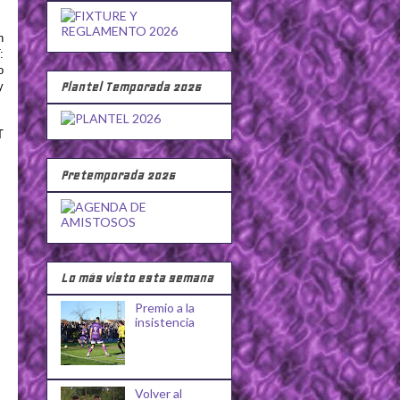
n
:
o
Plantel Temporada 2026
y
T
Pretemporada 2026
Lo más visto esta semana
Premio a la
insistencia
Volver al