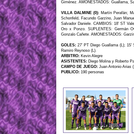
Giménez. AMONESTADOS: Guallama, Sall
VILLA DALMINE (0):
Martín Perafán; Ma
Schonfeld, Facundo Garzino, Juan Manue
Salvador Daniele. CAMBIOS: 18' ST Valen
Oro x Ponzo. SUPLENTES: Germán Ovied
Gonzalo Cañete. AMONESTADOS: Garzino
GOLES:
27' PT Diego Guallama (L); 15' 
Ramiro Reynoso (L).
ARBITRO:
Kevin Alegre
ASISTENTES:
Diego Molina y Roberto P
CAMPO DE JUEGO:
Juan Antonio Arias 
PUBLICO:
190 personas