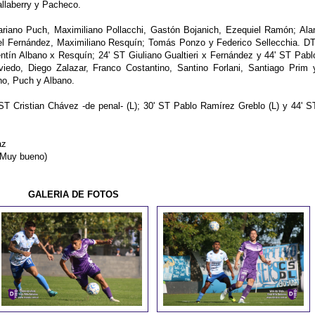
aberry y Pacheco.
riano Puch, Maximiliano Pollacchi, Gastón Bojanich, Ezequiel Ramón; Ala
l Fernández, Maximiliano Resquín; Tomás Ponzo y Federico Sellecchia. DT
tín Albano x Resquín; 24' ST Giuliano Gualtieri x Fernández y 44' ST Pabl
o, Diego Zalazar, Franco Costantino, Santino Forlani, Santiago Prim 
, Puch y Albano.
ST Cristian Chávez -de penal- (L); 30' ST Pablo Ramírez Greblo (L) y 44' S
az
(Muy bueno)
GALERIA DE FOTOS