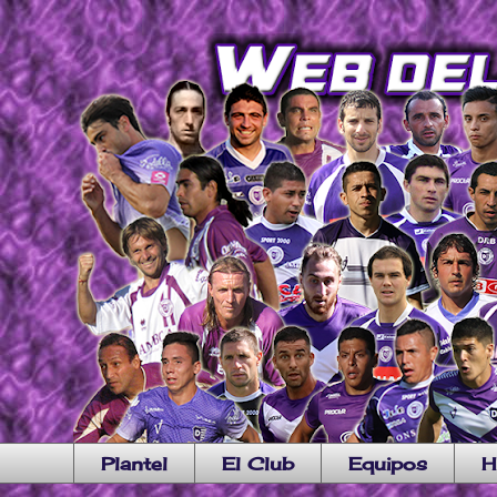
Plantel
El Club
Equipos
H