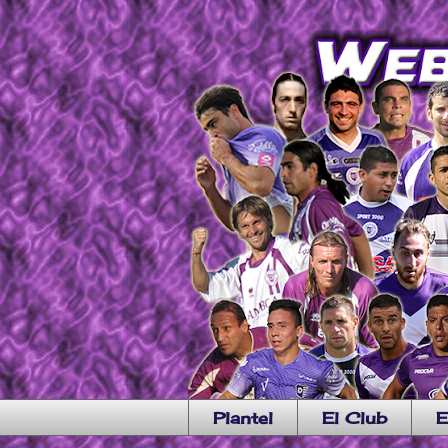
Plantel
El Club
E