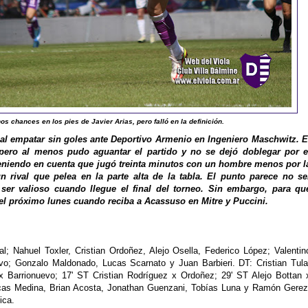
os chances en los pies de Javier Arias, pero falló en la definición.
 al empatar sin goles ante Deportivo Armenio en Ingeniero Maschwitz. E
pero al menos pudo aguantar el partido y no se dejó doblegar por e
teniendo en cuenta que jugó treinta minutos con un hombre menos por l
 rival que pelea en la parte alta de la tabla. El punto parece no se
 ser valioso cuando llegue el final del torneo. Sin embargo, para qu
el próximo lunes cuando reciba a Acassuso en Mitre y Puccini.
l; Nahuel Toxler, Cristian Ordoñez, Alejo Osella, Federico López; Valentin
vo; Gonzalo Maldonado, Lucas Scarnato y Juan Barbieri. DT: Cristian Tula
arrionuevo; 17' ST Cristian Rodríguez x Ordoñez; 29' ST Alejo Bottan 
as Medina, Brian Acosta, Jonathan Guenzani, Tobías Luna y Ramón Gerez
ica.