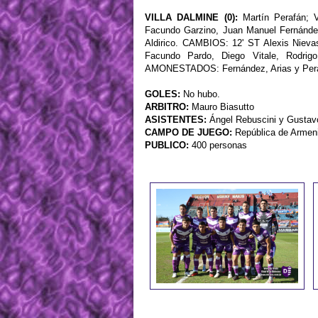
VILLA DALMINE (0):
Martín Perafán; V
Facundo Garzino, Juan Manuel Fernández,
Aldirico. CAMBIOS: 12' ST Alexis Niev
Facundo Pardo, Diego Vitale, Rodrig
AMONESTADOS: Fernández, Arias y Pera
GOLES:
No hubo.
ARBITRO:
Mauro Biasutto
ASISTENTES:
Ángel Rebuscini y Gustavo
CAMPO DE JUEGO:
República de Armen
PUBLICO:
400 personas