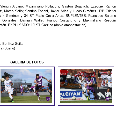
alentín Albano, Maximiliano Pollacchi, Gastón Bojanich, Ezequiel Ramón
 Mateo Solís; Santino Forlani, Javier Arias y Lucas Giménez. DT: Cristia
as x Giménez y 34' ST Pablo Oro x Arias. SUPLENTES: Francisco Salerno
o González, Damián Waller, Franco Costantino y Maximiliano Resquín
fán. EXPULSADO: 19' ST Garzino (doble amonestación).
 Benítez Soilan
ia (Bueno)
GALERIA DE FOTOS