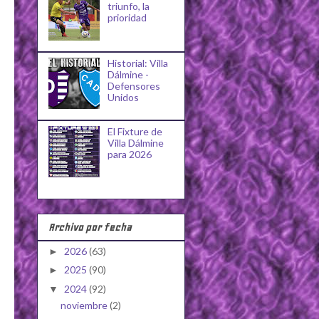
triunfo, la
prioridad
Historial: Villa
Dálmine -
Defensores
Unidos
El Fixture de
Villa Dálmine
para 2026
Archivo por fecha
2026
(63)
►
2025
(90)
►
2024
(92)
▼
noviembre
(2)