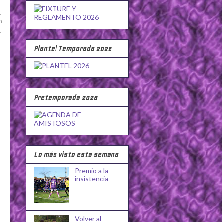
;
n
,
.
Plantel Temporada 2026
Pretemporada 2026
Lo más visto esta semana
Premio a la
insistencia
Volver al