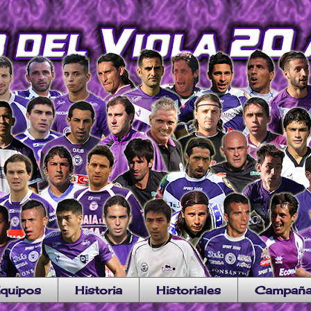
quipos
Historia
Historiales
Campañ