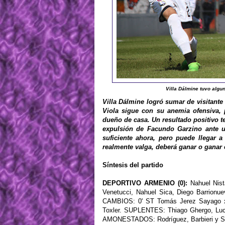
Villa Dálmine tuvo algun
Villa Dálmine logró sumar de visitante
Viola sigue con su anemia ofensiva, 
dueño de casa. Un resultado positivo 
expulsión de Facundo Garzino ante un
suficiente ahora, pero puede llegar a
realmente valga, deberá ganar o ganar 
Síntesis del partido
DEPORTIVO ARMENIO (0):
Nahuel Nista
Venetucci, Nahuel Sica, Diego Barrionue
CAMBIOS: 0' ST Tomás Jerez Sayago x B
Toxler. SUPLENTES: Thiago Ghergo, Luc
AMONESTADOS: Rodríguez, Barbieri y S