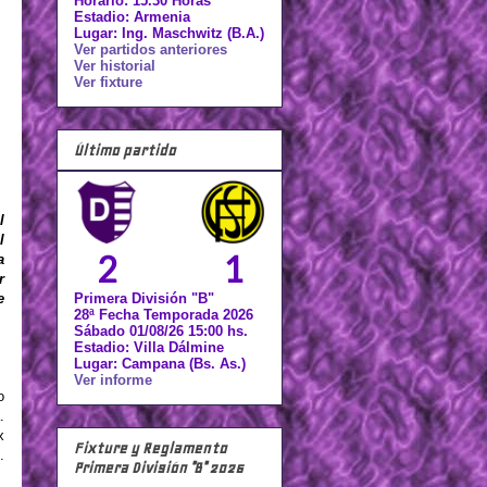
Horario: 15.30 Horas
Estadio: Armenia
Lugar: Ing. Maschwitz (B.A.)
Ver partidos anteriores
Ver historial
Ver fixture
Último partido
l
l
2
1
a
r
Primera División "B"
e
28ª Fecha Temporada 2026
Sábado 01/08/26 15:00 hs.
Estadio: Villa Dálmine
Lugar: Campana (Bs. As.)
Ver informe
o
.
x
Fixture y Reglamento
.
Primera División "B" 2026