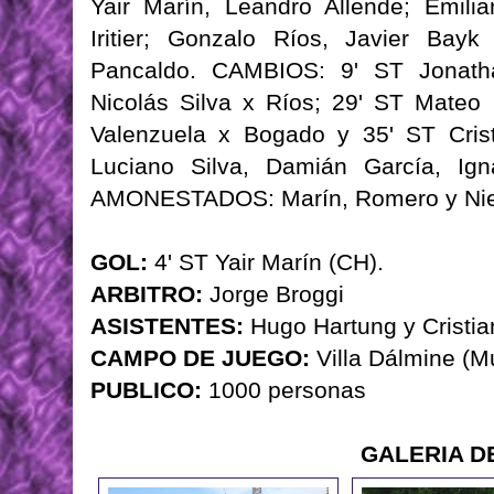
Yair Marín, Leandro Allende; Emili
Iritier; Gonzalo Ríos, Javier Bay
Pancaldo. CAMBIOS: 9' ST Jonath
Nicolás Silva x Ríos; 29' ST Mateo M
Valenzuela x Bogado y 35' ST Cris
Luciano Silva, Damián García, Ig
AMONESTADOS: Marín, Romero y Nie
GOL:
4' ST Yair Marín (CH).
ARBITRO:
Jorge Broggi
ASISTENTES:
Hugo Hartung y Cristia
CAMPO DE JUEGO:
Villa Dálmine (M
PUBLICO:
1000 personas
GALERIA D