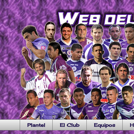
Plantel
El Club
Equipos
H