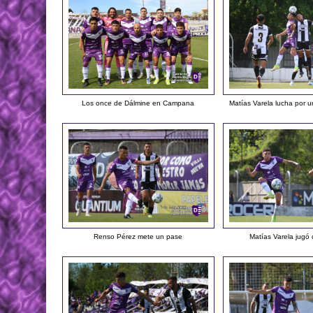
Los once de Dálmine en Campana
Matías Varela lucha por u
Renso Pérez mete un pase
Matías Varela jugó 