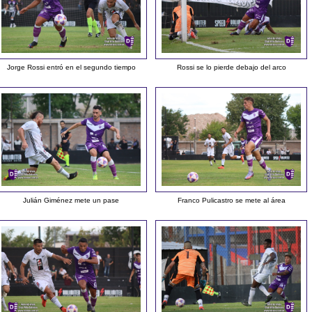
Jorge Rossi entró en el segundo tiempo
Rossi se lo pierde debajo del arco
Julián Giménez mete un pase
Franco Pulicastro se mete al área