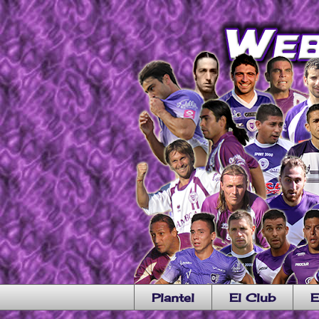
Plantel
El Club
E