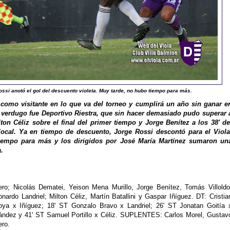
Rossi anotó el gol del descuento violeta. Muy tarde, no hubo tiempo para más.
como visitante en lo que va del torneo y cumplirá un año sin ganar e
l verdugo fue Deportivo Riestra, que sin hacer demasiado pudo superar 
on Céliz sobre el final del primer tiempo y Jorge Benítez a los 38' de
ocal. Ya en tiempo de descuento, Jorge Rossi descontó para el Viola
iempo para más y los dirigidos por José María Martínez sumaron un
a.
o; Nicolás Dematei, Yeison Mena Murillo, Jorge Benítez, Tomás Villoldo
ardo Landriel; Milton Céliz, Martín Batallini y Gaspar Iñíguez. DT: Cristia
a x Iñíguez; 18' ST Gonzalo Bravo x Landriel; 26' ST Jonatan Goitía 
nández y 41' ST Samuel Portillo x Céliz. SUPLENTES: Carlos Morel, Gustav
ero.