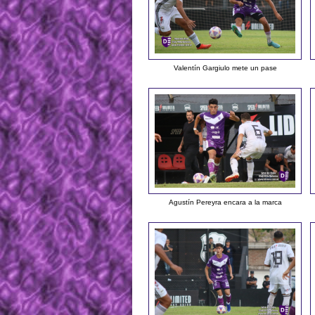
Valentín Gargiulo mete un pase
Agustín Pereyra encara a la marca