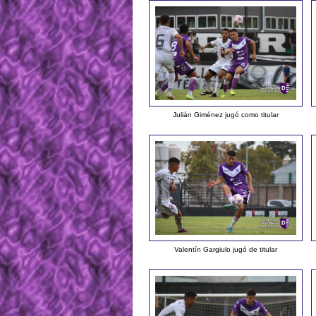
Julián Giménez jugó como titular
Valentín Gargiulo jugó de titular