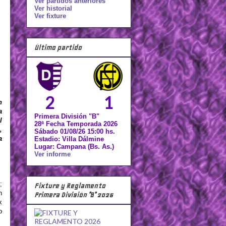
Ver partidos anteriores
Ver historial
Ver fixture
Último partido
2
1
n
a
Primera División "B"
l
28ª Fecha Temporada 2026
,
Sábado 01/08/26 15:00 hs.
a
Estadio: Villa Dálmine
Lugar: Campana (Bs. As.)
Ver informe
;
Fixture y Reglamento
n
Primera División "B" 2026
x
o