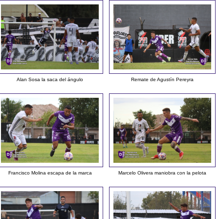
Alan Sosa la saca del ángulo
Remate de Agustín Pereyra
Francisco Molina escapa de la marca
Marcelo Olivera maniobra con la pelota