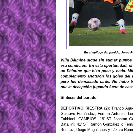
En el epílogo del partido, Jorge 
Villa Dálmine sigue sin sumar puntos 
esa condición. En esta oportunidad, e
un Dálmine que hizo poco y nada. Milt
complemento anotaron los goles del l
pero fue demasiado tarde. No hubo t
nueva decepción jugando fuera de cas
Síntesis del partido
DEPORTIVO RIESTRA (2):
Franco Agüer
Gustavo Fernández, Fermín Antonini, Leon
Fabbiani. CAMBIOS: 18' ST Jonatan Goy
Batallini; 41' ST Ramón González x Fer
Benítez, Diego Magallanes y Lázaro Rom