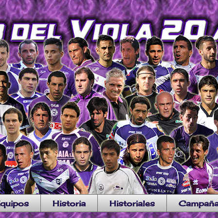
quipos
Historia
Historiales
Campañ