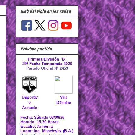
Web del Viola en las redes
Próximo partido
Primera División "B"
29ª Fecha Temporada 2026
Partido Oficial Nº 2459
Deportiv
Villa
o
Dálmine
Armenio
Fecha: Sábado 08/08/26
Horario: 15.30 Horas
Estadio: Armenia
Lugar: Ing. Maschwitz (B.A.)