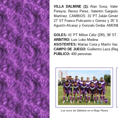
VILLA DALMINE (1):
Alan Sosa; Valen
Pereyra; Renso Pérez, Valentín Gargiulo
Martínez. CAMBIOS: 31' PT Julián Giméne
27' ST Franco Pulicastro x Gómez y 35' 
Agustín Alcaraz y Gonzalo Groba. AMONE
GOLES:
41' PT Milton Céliz (DR); 38' ST
ARBITRO:
Luis Lobo Medina
ASISTENTES:
Matías Coria y Martín Vac
CAMPO DE JUEGO:
Guillermo Laza (Reg
PUBLICO:
400 personas
Los once de Dálmine en el Bajo Flores