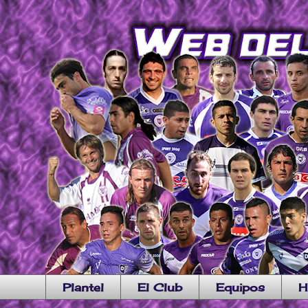
Plantel
El Club
Equipos
H