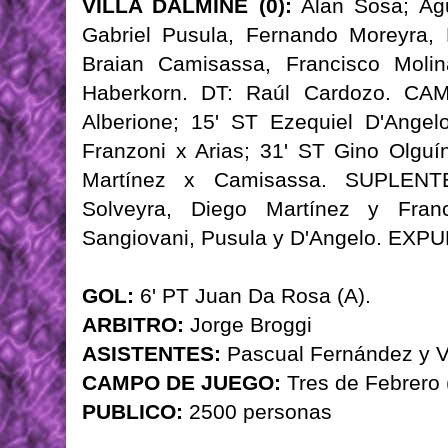
VILLA DALMINE (0):
Alan Sosa; Agu
Gabriel Pusula, Fernando Moreyra, 
Braian Camisassa, Francisco Molin
Haberkorn. DT: Raúl Cardozo. CAM
Alberione; 15' ST Ezequiel D'Ange
Franzoni x Arias; 31' ST Gino Olguí
Martínez x Camisassa. SUPLENTES
Solveyra, Diego Martínez y Fra
Sangiovani, Pusula y D'Angelo. EXP
GOL:
6' PT Juan Da Rosa (A).
ARBITRO:
Jorge Broggi
ASISTENTES:
Pascual Fernández y Ví
CAMPO DE JUEGO:
Tres de Febrero
PUBLICO:
2500 personas