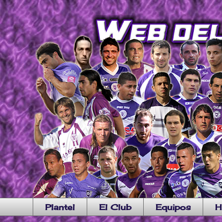
Plantel
El Club
Equipos
H