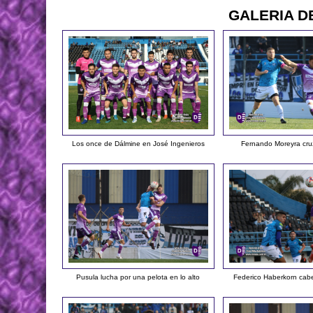
GALERIA D
Los once de Dálmine en José Ingenieros
Fernando Moreyra cru
Pusula lucha por una pelota en lo alto
Federico Haberkorn cab