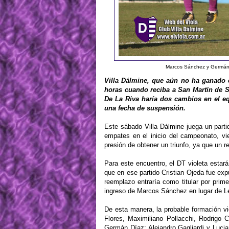
Marcos Sánchez y Germán D
Villa Dálmine, que aún no ha ganado e
horas cuando reciba a San Martín de S
De La Riva haría dos cambios en el eq
una fecha de suspensión.
Este sábado Villa Dálmine juega un parti
empates en el inicio del campeonato, v
presión de obtener un triunfo, ya que un r
Para este encuentro, el DT violeta estar
que en ese partido Cristian Ojeda fue ex
reemplazo entraría como titular por pri
ingreso de Marcos Sánchez en lugar de L
De esta manera, la probable formación v
Flores, Maximiliano Pollacchi, Rodrigo
Germán Díaz; Alejandro Gagliardi y Luci