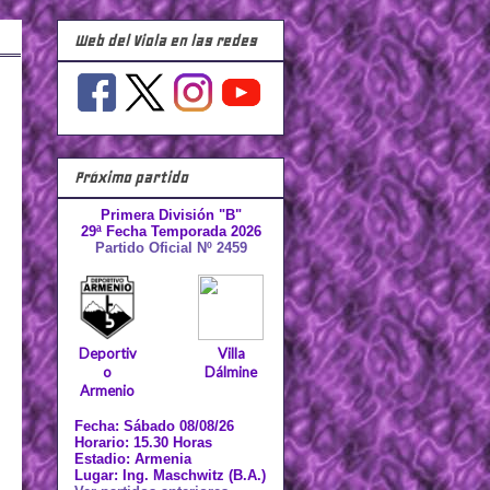
Web del Viola en las redes
Próximo partido
Primera División "B"
29ª Fecha Temporada 2026
Partido Oficial Nº 2459
Deportiv
Villa
o
Dálmine
Armenio
Fecha: Sábado 08/08/26
Horario: 15.30 Horas
Estadio: Armenia
Lugar: Ing. Maschwitz (B.A.)