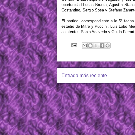
oportunidad Lucas Bruera, Agustín Stan
Costantino, Sergio Sosa y Stefano Zarant
El partido, correspondiente a la 5ª fech
estadio de Mitre y Puccini. Luis Lobo Med
asistentes Pablo Acevedo y Guido Ferrari 
Entrada más reciente