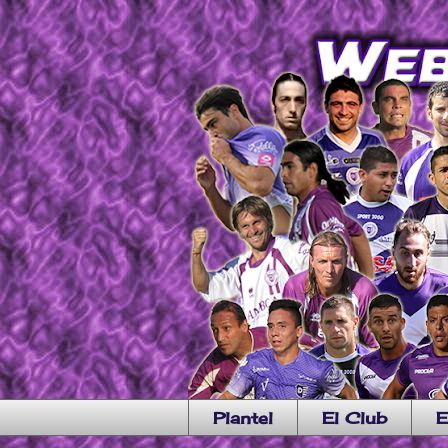
Plantel
El Club
E