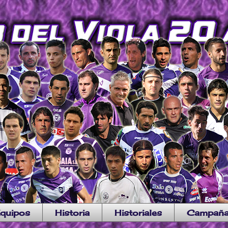
quipos
Historia
Historiales
Campañ