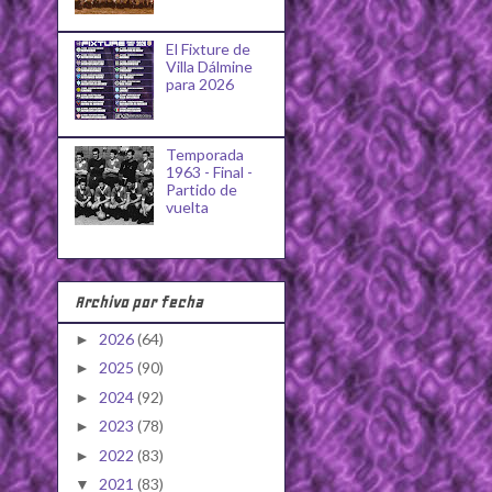
El Fixture de
Villa Dálmine
para 2026
Temporada
1963 - Final -
Partido de
vuelta
Archivo por fecha
2026
(64)
►
2025
(90)
►
2024
(92)
►
2023
(78)
►
2022
(83)
►
2021
(83)
▼