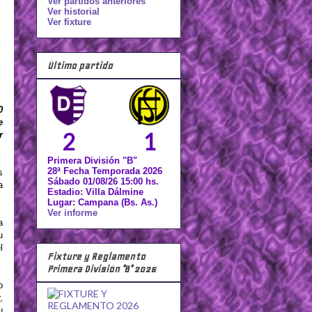
Ver partidos anteriores
Ver historial
Ver fixture
Último partido
0
e
2
1
r
Primera División "B"
28ª Fecha Temporada 2026
s
Sábado 01/08/26 15:00 hs.
a
Estadio: Villa Dálmine
Lugar: Campana (Bs. As.)
Ver informe
a
u
l
Fixture y Reglamento
Primera División "B" 2026
o
,
u