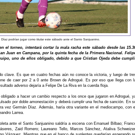
íaz podrían jugar como titular este sábado ante el Santo Sanjuanino.
n el torneo, intentará cortar la mala racha este sábado desde las 15.3
an Juan en Campana, por la quinta fecha de la Primera Nacional. Felip
uipo, uno de ellos obligado, debido a que Cristian Ojeda debe cumpli
do clave. Es que en cuatro fechas aún no conoce la victoria, y luego de tre
iene de caer por 2 a 0 ante Brown de Adrogué. Es por eso que llega con l
esultado adverso dejaría a Felipe De La Riva en la cuerda floja.
á obligado a hacer un cambio respecto a los once que jugaron en Adrogué, y
pulsado por doble amonestación y deberá cumplir una fecha de sanción. En s
mera vez Germán Díaz. Además, haría otra variante en el mediocampo, con e
eandro Larrea.
ioleta ante el Santo Sanjuanino saldría a escena con Emanuel Bilbao; Franc
 Cáseres, Zaid Romero; Laureano Tello, Marcos Sánchez, Ataliva Schweizer
ano Vázquez. Mientras que en el banco de suplentes quedarían esperando s