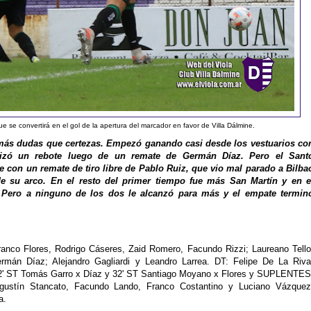
 se convertirá en el gol de la apertura del marcador en favor de Villa Dálmine.
 más dudas que certezas. Empezó ganando casi desde los vestuarios co
lizó un rebote luego de un remate de Germán Díaz. Pero el Sant
e con un remate de tiro libre de Pablo Ruiz, que vio mal parado a Bilba
e su arco. En el resto del primer tiempo fue más San Martín y en e
 Pero a ninguno de los dos le alcanzó para más y el empate termin
anco Flores, Rodrigo Cáseres, Zaid Romero, Facundo Rizzi; Laureano Tello
rmán Díaz; Alejandro Gagliardi y Leandro Larrea. DT: Felipe De La Riva
2' ST Tomás Garro x Díaz y 32' ST Santiago Moyano x Flores y SUPLENTES
Agustín Stancato, Facundo Lando, Franco Costantino y Luciano Vázquez
a.