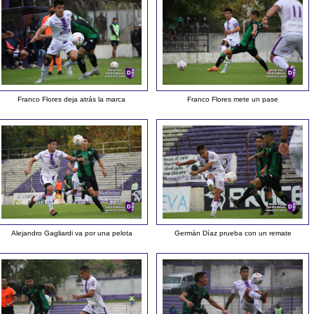
Franco Flores deja atrás la marca
Franco Flores mete un pase
Alejandro Gagliardi va por una pelota
Germán Díaz prueba con un remate