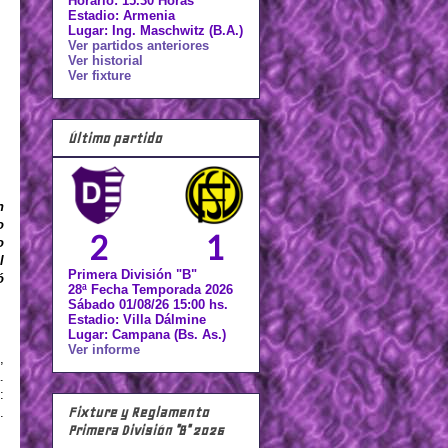
Horario: 15.30 Horas
Estadio: Armenia
Lugar: Ing. Maschwitz (B.A.)
Ver partidos anteriores
Ver historial
Ver fixture
Último partido
n
o
2
1
o
l
Primera División "B"
ó
28ª Fecha Temporada 2026
Sábado 01/08/26 15:00 hs.
Estadio: Villa Dálmine
Lugar: Campana (Bs. As.)
Ver informe
,
.
:
Fixture y Reglamento
.
Primera División "B" 2026