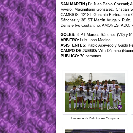
SAN MARTIN (1):
Juan Pablo Cozzani; Al
Rivero, Maximiliano González, Cristian
CAMBIOS: 12' ST Gonzalo Berterame x Gi
Sánchez y 38' ST Martín Aruga x Ruíz. 
Denis e Ivo Costantino. AMONESTADO: R
GOLES:
3' PT Marcos Sánchez (VD) y 8'
ARBITRO:
Luis Lobo Medina
ASISTENTES:
Pablo Acevedo y Guido Fer
CAMPO DE JUEGO:
Villa Dálmine (Buen
PUBLICO:
70 personas
Los once de Dálmine en Campana