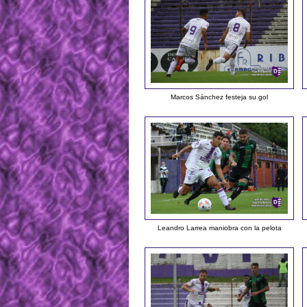
Marcos Sánchez festeja su gol
Leandro Larrea maniobra con la pelota