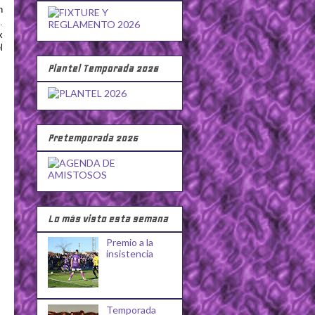
n
.
x
l
Plantel Temporada 2026
Pretemporada 2026
Lo más visto esta semana
Premio a la
insistencia
Temporada