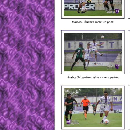
Marcos Sánchez mete un pase
Ataliva Schweizer cabecea una pelota