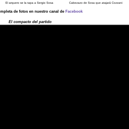
El arquero se la tapa a Sergio Sosa
Cabezazo de Sosa que atajará Cozzani
ompleta de fotos en nuestro canal de
Facebook
El compacto del partido