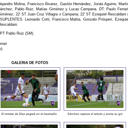
ejandro Molina, Francisco Álvarez, Gastón Hernández, Jonás Aguirre; Martí
 Sánchez; Pablo Ruiz; Matías Giménez y Lucas Campana. DT: Paulo Ferrari
ménez; 22' ST Juan Cruz Villagra x Campana; 22' ST Ezequiel Rescaldani 
SUPLENTES: Leonardo Corti, Francisco Mattia, Gonzalo Prósperi, Ezequie
escaldani.
 PT Pablo Ruiz (SM).
rari
o)
GALERIA DE FOTOS
El remate de Díaz pegará en el travesaño
Sánchez captura el rebote y anota su gol