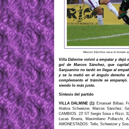
Marcos Sánchez saca el remate que
Villa Dálmine volvió a empatar y dejó
gol de Marcos Sánchez, que capita
Sanjuanino no tardó en llegar al empat
y se la metió en el ángulo derecho d
complemento el trámite se emparejó.
siendo lo más justo.
Síntesis del partido
VILLA DALMINE (1):
Emanuel Bilbao; Fr
Ataliva Schweizer, Marcos Sánchez; Ge
CAMBIOS: 23' ST Sergio Sosa x Rizzi; 3
Lucas Bruera, Maximiliano Pollacchi, 
AMONESTADOS: Tello, Schweizer y Sos