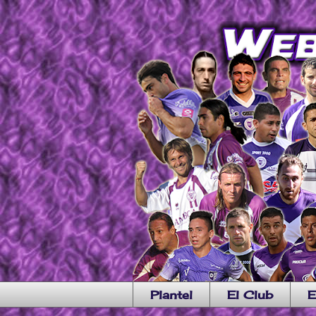
Plantel
El Club
E