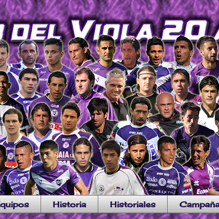
quipos
Historia
Historiales
Campañ