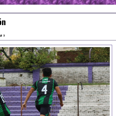
ón
n 1