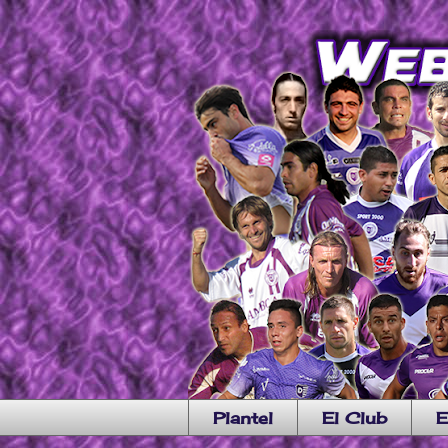
Plantel
El Club
E