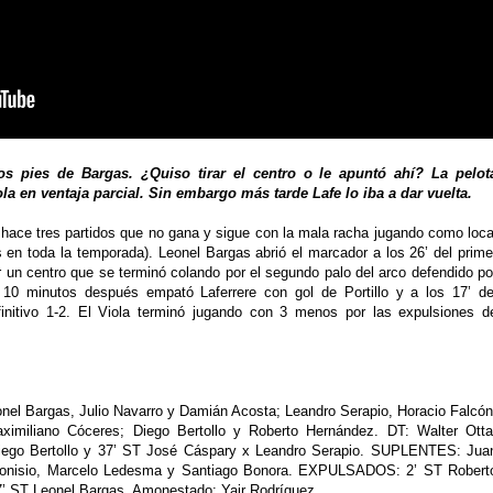
s pies de Bargas. ¿Quiso tirar el centro o le apuntó ahí? La pelot
a en ventaja parcial. Sin embargo más tarde Lafe lo iba a dar vuelta.
 hace tres partidos que no gana y sigue con la mala racha jugando como loca
s en toda la temporada). Leonel Bargas abrió el marcador a los 26’ del prime
 un centro que se terminó colando por el segundo palo del arco defendido po
 10 minutos después empató Laferrere con gol de Portillo y a los 17’ de
finitivo 1-2. El Viola terminó jugando con 3 menos por las expulsiones d
nel Bargas, Julio Navarro y Damián Acosta; Leandro Serapio, Horacio Falcón
ximiliano Cóceres; Diego Bertollo y Roberto Hernández. DT: Walter Otta
ego Bertollo y 37’ ST José Cáspary x Leandro Serapio. SUPLENTES: Jua
s Dionisio, Marcelo Ledesma y Santiago Bonora. EXPULSADOS: 2’ ST Robert
7’ ST Leonel Bargas. Amonestado: Yair Rodríguez