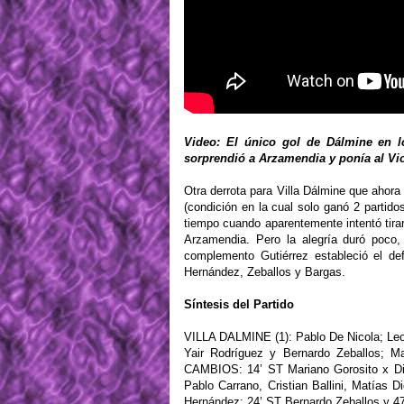
Video: El único gol de Dálmine en lo
sorprendió a Arzamendia y ponía al Viol
Otra derrota para Villa Dálmine que ahora
(condición en la cual solo ganó 2 partido
tiempo cuando aparentemente intentó tirar
Arzamendia. Pero la alegría duró poco,
complemento Gutiérrez estableció el de
Hernández, Zeballos y Bargas.
Síntesis del Partido
VILLA DALMINE (1): Pablo De Nicola; Leo
Yair Rodríguez y Bernardo Zeballos; Ma
CAMBIOS: 14’ ST Mariano Gorosito x Di
Pablo Carrano, Cristian Ballini, Matía
Hernández; 24’ ST Bernardo Zeballos y 4