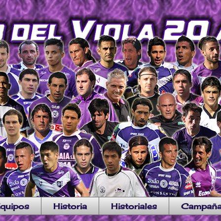
quipos
Historia
Historiales
Campañ