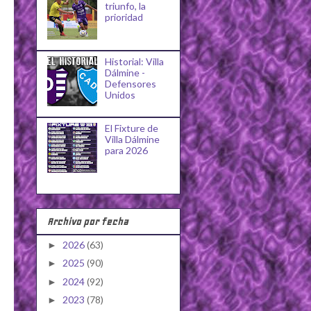
triunfo, la
prioridad
Historial: Villa
Dálmine -
Defensores
Unidos
El Fixture de
Villa Dálmine
para 2026
Archivo por fecha
2026
(63)
►
2025
(90)
►
2024
(92)
►
2023
(78)
►