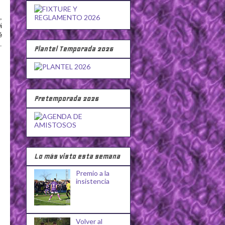
,
i
é
.
Plantel Temporada 2026
Pretemporada 2026
Lo más visto esta semana
Premio a la
insistencia
Volver al