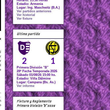
Horario: 15.30 Horas
Estadio: Armenia
Lugar: Ing. Maschwitz (B.A.)
Ver partidos anteriores
Ver historial
Ver fixture
Último partido
a
l
r
2
1
r
l
Primera División "B"
e
28ª Fecha Temporada 2026
Sábado 01/08/26 15:00 hs.
Estadio: Villa Dálmine
Lugar: Campana (Bs. As.)
Ver informe
,
.
n
Fixture y Reglamento
o
Primera División "B" 2026