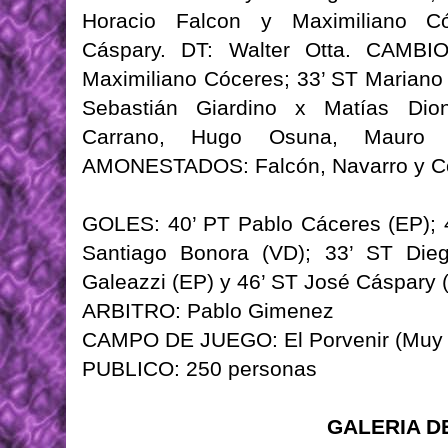
Horacio Falcon y Maximiliano Có
Cáspary. DT: Walter Otta. CAMBI
Maximiliano Cóceres; 33’ ST Mariano 
Sebastián Giardino x Matías Dio
Carrano, Hugo Osuna, Mauro D
AMONESTADOS: Falcón, Navarro y C
GOLES: 40’ PT Pablo Cáceres (EP); 4
Santiago Bonora (VD); 33’ ST Diego
Galeazzi (EP) y 46’ ST José Cáspary 
ARBITRO: Pablo Gimenez
CAMPO DE JUEGO: El Porvenir (Muy
PUBLICO: 250 personas
GALERIA D