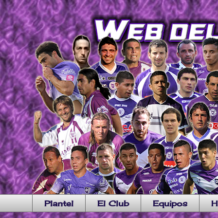
Plantel
El Club
Equipos
H