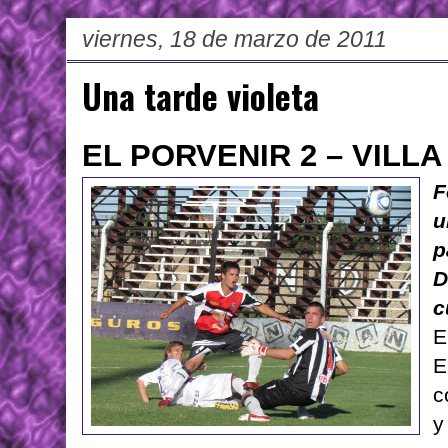
viernes, 18 de marzo de 2011
Una tarde violeta
EL PORVENIR 2 – VILLA
F
u
p
D
c
E
E
c
y