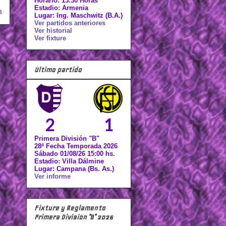
Horario: 15.30 Horas
Estadio: Armenia
a
Lugar: Ing. Maschwitz (B.A.)
Ver partidos anteriores
Ver historial
Ver fixture
Último partido
2
1
Primera División "B"
28ª Fecha Temporada 2026
Sábado 01/08/26 15:00 hs.
Estadio: Villa Dálmine
Lugar: Campana (Bs. As.)
Ver informe
Fixture y Reglamento
Primera División "B" 2026