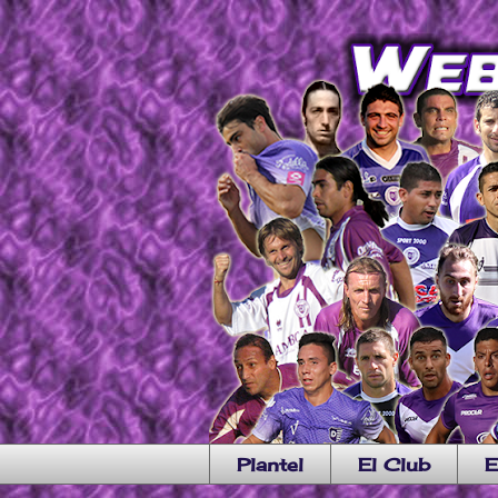
Plantel
El Club
E