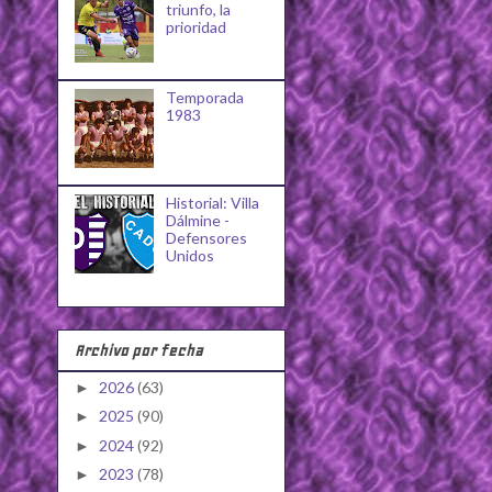
triunfo, la
prioridad
Temporada
1983
Historial: Villa
Dálmine -
Defensores
Unidos
Archivo por fecha
2026
(63)
►
2025
(90)
►
2024
(92)
►
2023
(78)
►