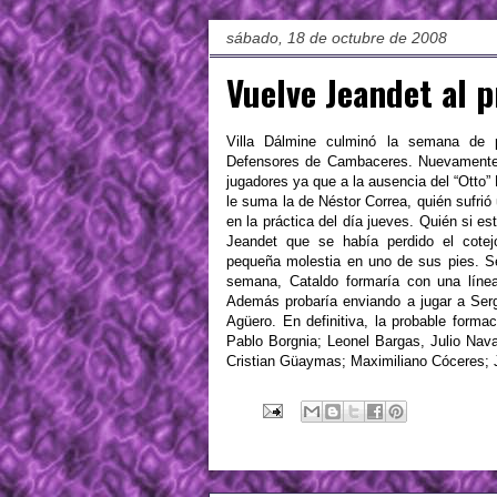
sábado, 18 de octubre de 2008
Vuelve Jeandet al 
Villa
Dálmine
culminó la semana de pr
Defensores de
Cambaceres
. Nuevament
jugadores ya que a la ausencia del “
Otto
”
le suma la de
Néstor
Correa, quién sufrió
en la práctica del día jueves. Quién si e
Jeandet
que se había perdido el cotej
pequeña molestia en uno de sus pies. Se
semana, Cataldo formaría con una líne
Además probaría enviando a jugar a Serg
Agüero. En definitiva, la probable formac
Pablo
Borgnia
;
Leonel
Bargas
, Julio Nav
Cristian
Güaymas
;
Maximiliano
Cóceres
;