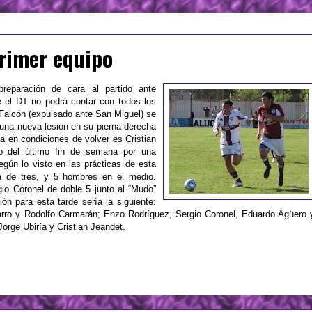
primer equipo
eparación de cara al partido ante
e el
DT
no podrá contar con todos los
Falcón
(expulsado ante San Miguel) se
 una nueva lesión en su pierna derecha
sta en condiciones de volver es
Cristian
o del último fin de semana por una
gún lo visto en las prácticas de esta
a de tres, y 5 hombres en el medio.
io Coronel de doble 5 junto al “Mudo”
ión para esta tarde sería la siguiente:
arro y
Rodolfo
Carmarán
;
Enzo
Rodríguez
, Sergio Coronel, Eduardo Agüero 
 Jorge
Ubiría
y
Cristian
Jeandet
.