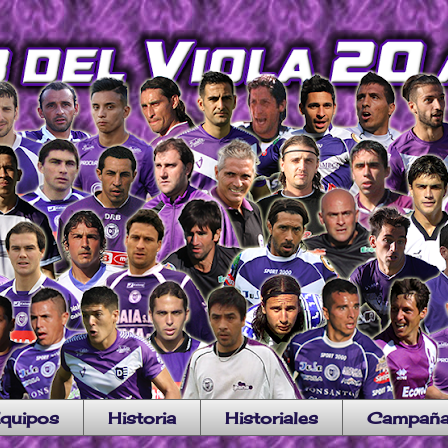
quipos
Historia
Historiales
Campañ