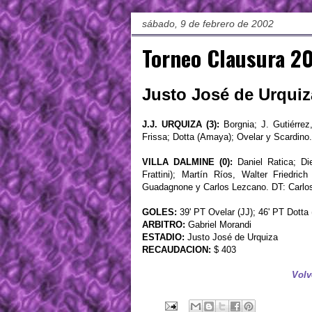
sábado, 9 de febrero de 2002
Torneo Clausura 20
Justo José de Urquiza
J.J. URQUIZA (3):
Borgnia; J. Gutiérrez
Frissa; Dotta (Amaya); Ovelar y Scardino.
VILLA DALMINE (0):
Daniel Ratica; Di
Frattini); Martín Ríos, Walter Friedri
Guadagnone y Carlos Lezcano. DT: Carlo
GOLES:
39' PT Ovelar (JJ); 46' PT Dotta 
ARBITRO:
Gabriel Morandi
ESTADIO:
Justo José de Urquiza
RECAUDACION:
$ 403
Volv