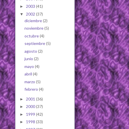
2003
(41)
►
2002
(37)
▼
diciembre
(2)
noviembre
(5)
octubre
(4)
septiembre
(5)
agosto
(2)
junio
(2)
mayo
(4)
abril
(4)
marzo
(5)
febrero
(4)
2001
(36)
►
2000
(37)
►
1999
(42)
►
1998
(33)
►