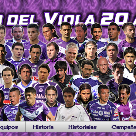
quipos
Historia
Historiales
Campañ