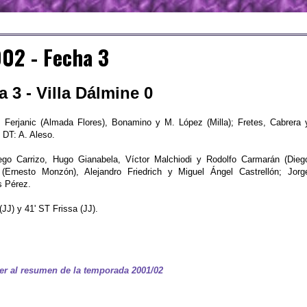
02 - Fecha 3
 3 - Villa Dálmine 0
, Ferjanic (Almada Flores), Bonamino y M. López (Milla); Fretes, Cabrera 
 DT: A. Aleso.
ego Carrizo, Hugo Gianabela, Víctor Malchiodi y Rodolfo Carmarán (Dieg
ch (Ernesto Monzón), Alejandro Friedrich y Miguel Ángel Castrellón; Jorg
s Pérez.
(JJ) y 41' ST Frissa (JJ).
er al resumen de la temporada 2001/02