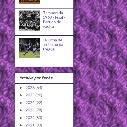
Temporada
1963 - Final -
Partido de
vuelta
La lucha de
arriba no da
tregua
Archivo por fecha
2026
(64)
►
2025
(90)
►
2024
(92)
►
2023
(78)
►
2022
(83)
►
2021
(83)
►