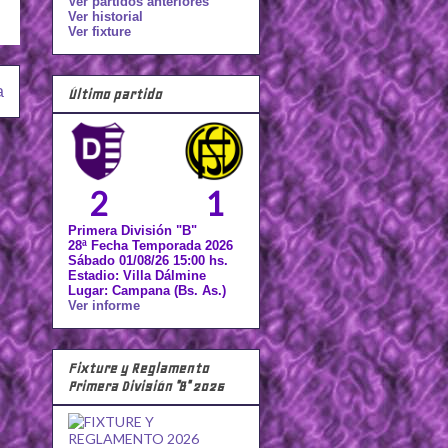
Ver partidos anteriores
Ver historial
Ver fixture
a
Último partido
2
1
Primera División "B"
28ª Fecha Temporada 2026
Sábado 01/08/26 15:00 hs.
Estadio: Villa Dálmine
Lugar: Campana (Bs. As.)
Ver informe
Fixture y Reglamento
Primera División "B" 2026