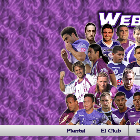
Plantel
El Club
E