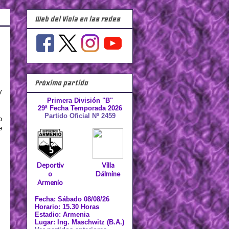
Web del Viola en las redes
Próximo partido
y
Primera División "B"
29ª Fecha Temporada 2026
Partido Oficial Nº 2459
o
e
Deportiv
Villa
o
Dálmine
Armenio
Fecha: Sábado 08/08/26
Horario: 15.30 Horas
Estadio: Armenia
Lugar: Ing. Maschwitz (B.A.)