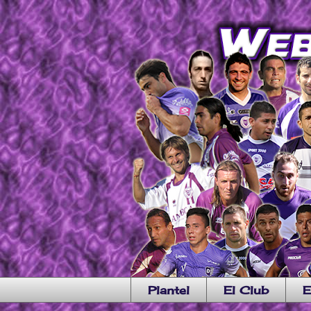
Plantel
El Club
E