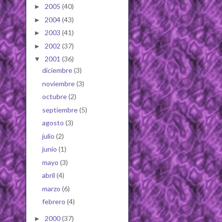
2005
(40)
►
2004
(43)
►
2003
(41)
►
2002
(37)
►
2001
(36)
▼
diciembre
(3)
noviembre
(3)
octubre
(2)
septiembre
(5)
agosto
(3)
julio
(2)
junio
(1)
mayo
(3)
abril
(4)
marzo
(6)
febrero
(4)
2000
(37)
►