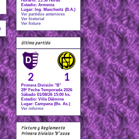
Horario: 15.30 Horas
Estadio: Armenia
Lugar: Ing. Maschwitz (B.A.)
Ver partidos anteriores
Ver historial
Ver fixture
a
Último partido
2
1
Primera División "B"
28ª Fecha Temporada 2026
Sábado 01/08/26 15:00 hs.
Estadio: Villa Dálmine
Lugar: Campana (Bs. As.)
Ver informe
Fixture y Reglamento
Primera División "B" 2026