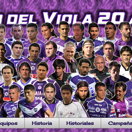
quipos
Historia
Historiales
Campañ