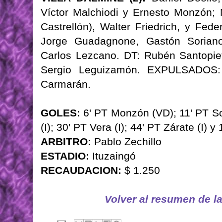
Víctor Malchiodi y Ernesto Monzón; 
Castrellón), Walter Friedrich, y Fed
Jorge Guadagnone, Gastón Soriano 
Carlos Lezcano. DT: Rubén Santopie
Sergio Leguizamón. EXPULSADOS: 
Carmarán.
GOLES:
6' PT Monzón (VD); 11' PT So
(I); 30' PT Vera (I); 44' PT Zárate (I) y 
ARBITRO:
Pablo Zechillo
ESTADIO:
Ituzaingó
RECAUDACION:
$ 1.250
Volver al resumen de l