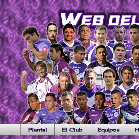
Plantel
El Club
Equipos
H