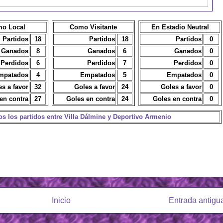
o Local
Como Visitante
En Estadio Neutral
Partidos
18
Partidos
18
Partidos
0
Ganados
8
Ganados
6
Ganados
0
Perdidos
6
Perdidos
7
Perdidos
0
mpatados
4
Empatados
5
Empatados
0
es a favor
32
Goles a favor
24
Goles a favor
0
en contra
27
Goles en contra
24
Goles en contra
0
dos los partidos entre Villa Dálmine y Deportivo Armenio
Inicio
Entrada antigu