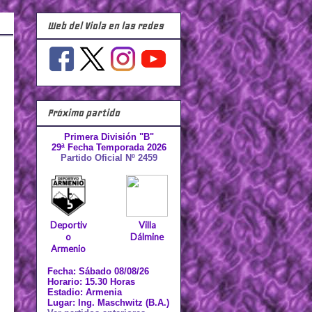
Web del Viola en las redes
Próximo partido
Primera División "B"
29ª Fecha Temporada 2026
Partido Oficial Nº 2459
Deportiv
Villa
o
Dálmine
Armenio
Fecha: Sábado 08/08/26
Horario: 15.30 Horas
Estadio: Armenia
Lugar: Ing. Maschwitz (B.A.)