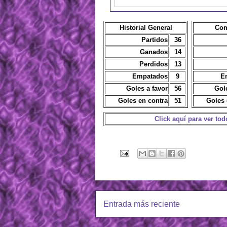
Historial General
Com
Partidos
36
Ganados
14
Perdidos
13
Empatados
9
E
Goles a favor
56
Gol
Goles en contra
51
Goles 
Click aquí para ver to
Actualizado: 28/03/26
Entrada más reciente