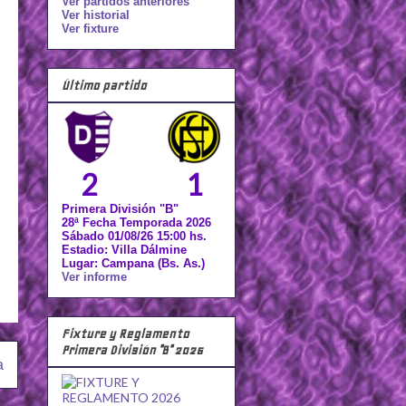
Ver partidos anteriores
Ver historial
Ver fixture
Último partido
2
1
Primera División "B"
28ª Fecha Temporada 2026
Sábado 01/08/26 15:00 hs.
Estadio: Villa Dálmine
Lugar: Campana (Bs. As.)
Ver informe
Fixture y Reglamento
Primera División "B" 2026
a