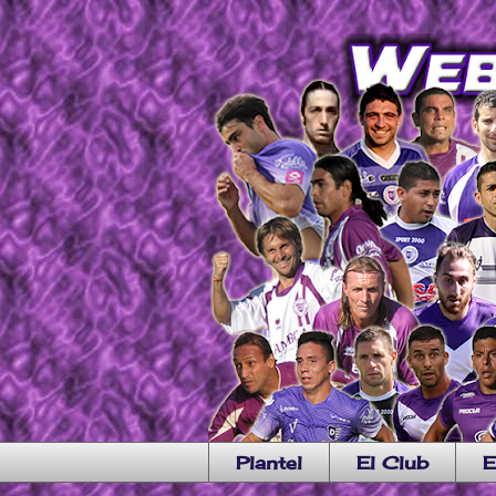
Plantel
El Club
E