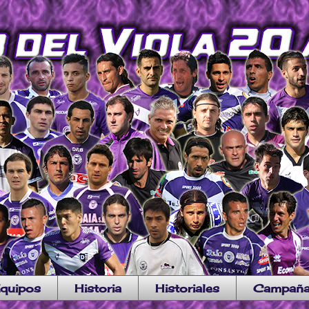
quipos
Historia
Historiales
Campañ