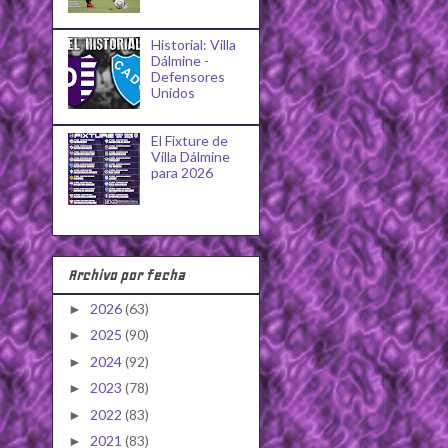
Historial: Villa
Dálmine -
Defensores
Unidos
El Fixture de
Villa Dálmine
para 2026
Archivo por fecha
2026
(63)
►
2025
(90)
►
2024
(92)
►
2023
(78)
►
2022
(83)
►
2021
(83)
►