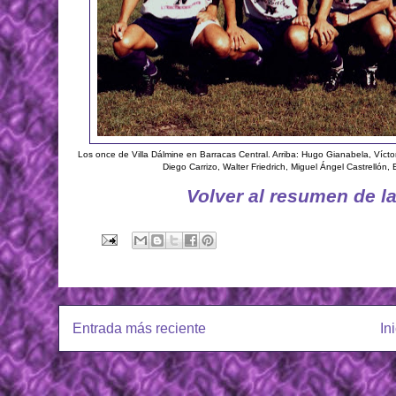
Los once de Villa Dálmine en Barracas Central. Arriba: Hugo Gianabela, Vícto
Diego Carrizo, Walter Friedrich, Miguel Ángel Castrellón
Volver al resumen de l
Entrada más reciente
In