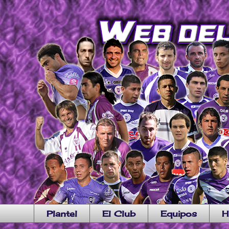
Plantel
El Club
Equipos
H