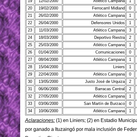
19
12/02/2000
Atlético Campana
1
20
19/02/2000
Ferrocarril Midland
0
21
26/02/2000
Atlético Campana
1
22
26/04/2000
Defensores Unidos
1
23
11/03/2000
Atlético Campana
3
24
18/03/2000
Deportivo Riestra
2
25
25/03/2000
Atlético Campana
1
26
01/04/2000
Comunicaciones
0
27
08/04/2000
Atlético Campana
1
28
15/04/2000
Liniers
1
29
22/04/2000
Atlético Campana
0
30
13/05/2000
Justo José de Urquiza
2
31
06/06/2000
Barracas Central
2
32
27/05/2000
Atlético Campana
1
33
03/06/2000
San Martín de Burzaco
0
34
10/06/2000
Atlético Campana
1
Aclaraciones:
(1) en Liniers; (2) en Estadio Municipa
por ganado a Ituzaingó por mala inclusión de Feder