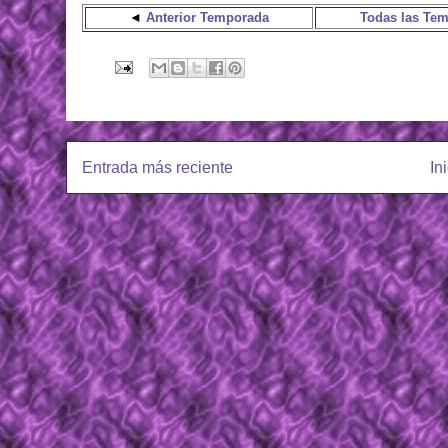
◄
Anterior Temporada
Todas las Te
Entrada más reciente
In