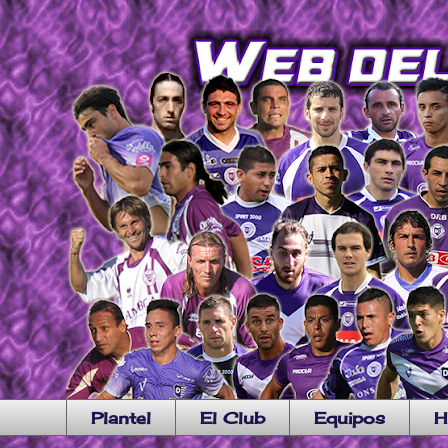
Plantel
El Club
Equipos
H