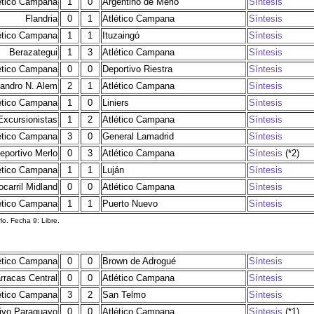
ético Campana
1
0
Argentino de Merlo
Síntesis
Flandria
0
1
Atlético Campana
Síntesis
ético Campana
1
1
Ituzaingó
Síntesis
Berazategui
1
3
Atlético Campana
Síntesis
ético Campana
0
0
Deportivo Riestra
Síntesis
andro N. Alem
2
1
Atlético Campana
Síntesis
ético Campana
1
0
Liniers
Síntesis
Excursionistas
1
2
Atlético Campana
Síntesis
ético Campana
3
0
General Lamadrid
Síntesis
eportivo Merlo
0
3
Atlético Campana
Síntesis
(*2)
ético Campana
1
1
Luján
Síntesis
ocarril Midland
0
0
Atlético Campana
Síntesis
ético Campana
1
1
Puerto Nuevo
Síntesis
lo. Fecha 9: Libre.
ético Campana
0
0
Brown de Adrogué
Síntesis
rracas Central
0
0
Atlético Campana
Síntesis
ético Campana
3
2
San Telmo
Síntesis
ivo Paraguayo
0
0
Atlético Campana
Síntesis
(*1)