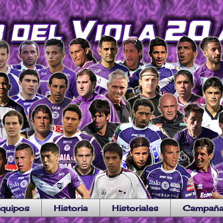
quipos
Historia
Historiales
Campañ