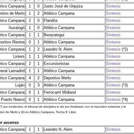
ético Campana
1
0
Justo José de Urquiza
Síntesis
ntino de Merlo
1
2
Atlético Campana
Síntesis
ético Campana
2
0
Flandria
Síntesis
Ituzaingó
1
0
Atlético Campana
Síntesis
ético Campana
1
1
Berazategui
Síntesis
ortivo Riestra
0
1
Atlético Campana
Síntesis
ético Campana
1
2
Leandro N. Alem
Síntesis
(*2)
Liniers
1
1
Atlético Campana
Síntesis
ético Campana
2
1
Excursionistas
Síntesis
eral Lamadrid
1
1
Atlético Campana
Síntesis
ético Campana
4
2
Deportivo Merlo
Síntesis
Luján
0
3
Atlético Campana
Síntesis
(*3)
ético Campana
0
1
Ferrocarril Midland
Síntesis
Puerto Nuevo
0
1
Atlético Campana
Síntesis
(*4)
T por incidentes, el tribunal de disciplina lo dio por finalizado con el marcador existente y le
ino de Merlo y (4) en Atlético Campana. Fecha 9: Libre.
mer ascenso
ético Campana
1
1
Leandro N. Alem
Síntesis