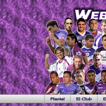
Plantel
El Club
E