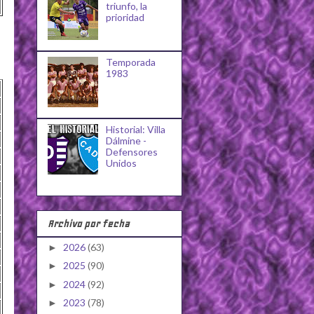
triunfo, la
prioridad
Temporada
1983
Historial: Villa
Dálmine -
Defensores
Unidos
Archivo por fecha
2026
(63)
►
2025
(90)
►
2024
(92)
►
2023
(78)
►