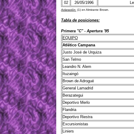
02
26/05/1996
Le
Aclaración:
(1) en Almirante Brown.
Tabla de posiciones:
Primera "C" - Apertura '95
EQUIPO
Atlético Campana
Justo José de Urquiza
San Telmo
Leandro N. Alem
Ituzaingó
Brown de Adrogué
General Lamadrid
Berazategui
Deportivo Merlo
Flandria
Deportivo Riestra
Excursionistas
Liniers