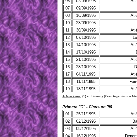
06
02/09/1995
Atl
07
09/09/1995
08
16/09/1995
Atl
10
23/09/1995
11
30/09/1995
Atl
12
07/10/1995
Le
13
14/10/1995
Atl
14
17/10/1995
15
21/10/1995
Atl
16
28/10/1995
D
17
04/11/1995
Atl
18
11/11/1995
Ferr
19
18/11/1995
Atl
Aclaraciones:
(1) en Liniers y (2) en Argentino de Mer
Primera "C" - Clausura '96
01
25/11/1995
Atl
02
02/12/1995
Ba
03
09/12/1995
Atl
04
16/12/1995
Deport