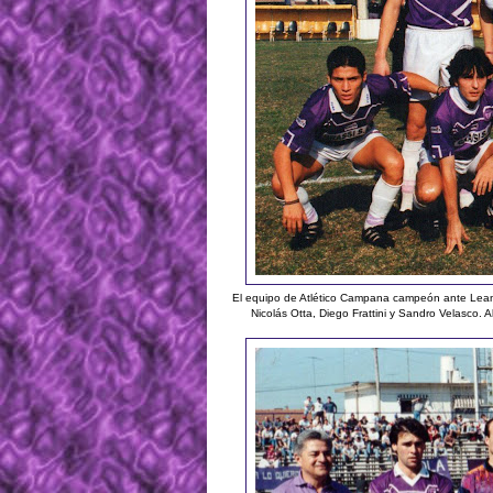
El equipo de Atlético Campana campeón ante Leandro
Nicolás Otta, Diego Frattini y Sandro Velasco. A