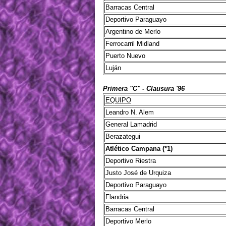
Barracas Central
Deportivo Paraguayo
Argentino de Merlo
Ferrocarril Midland
Puerto Nuevo
Luján
Primera "C" - Clausura '96
EQUIPO
Leandro N. Alem
General Lamadrid
Berazategui
Atlético Campana (*1)
Deportivo Riestra
Justo José de Urquiza
Deportivo Paraguayo
Flandria
Barracas Central
Deportivo Merlo