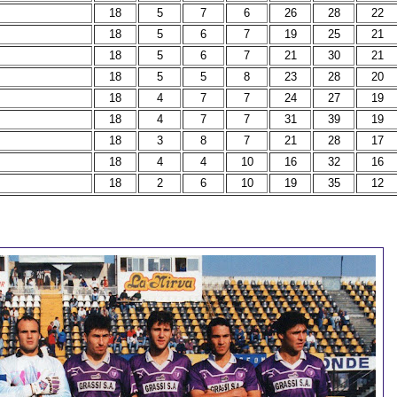
18
5
7
6
26
28
22
18
5
6
7
19
25
21
18
5
6
7
21
30
21
18
5
5
8
23
28
20
18
4
7
7
24
27
19
18
4
7
7
31
39
19
18
3
8
7
21
28
17
18
4
4
10
16
32
16
18
2
6
10
19
35
12