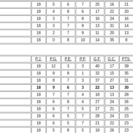
18
5
6
7
25
16
21
18
4
8
6
17
22
20
18
3
7
8
16
24
16
18
3
7
8
13
31
14
18
2
7
9
11
20
13
18
0
8
10
14
35
8
P.J.
P.G.
P.E.
P.P.
G.F.
G.C.
PTS.
18
12
3
3
40
17
39
18
9
8
1
32
15
35
18
8
7
3
37
27
31
18
9
6
3
22
13
30
18
7
7
4
18
13
28
18
6
8
4
27
24
26
18
6
7
5
27
21
25
18
6
5
7
28
24
23
18
6
5
7
21
22
23
18
5
8
5
19
26
23