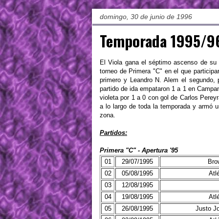
domingo, 30 de junio de 1996
Temporada 1995/9
El Viola gana el séptimo ascenso de su 
torneo de Primera "C" en el que participa
primero y Leandro N. Alem el segundo, p
partido de ida empataron 1 a 1 en Campana
violeta por 1 a 0 con gol de Carlos Perey
a lo largo de toda la temporada y armó un
zona.
Partidos:
Primera "C" - Apertura '95
01
29/07/1995
Bro
02
05/08/1995
Atl
03
12/08/1995
04
19/08/1995
Atl
05
26/08/1995
Justo J