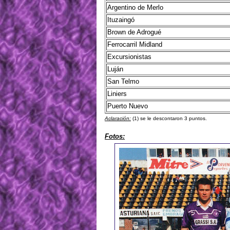
Argentino de Merlo
Ituzaingó
Brown de Adrogué
Ferrocarril Midland
Excursionistas
Luján
San Telmo
Liniers
Puerto Nuevo
Aclaración:
(1) se le descontaron 3 puntos.
Fotos: