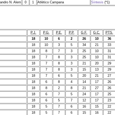
andro N. Alem
0
1
Atlético Campana
Síntesis
(*1)
P.J.
P.G.
P.E.
P.P.
G.F.
G.C.
PTS.
18
10
6
2
26
10
36
18
10
3
5
34
21
33
18
8
7
3
25
10
31
18
7
8
3
25
10
31
18
7
8
3
21
20
29
18
7
8
3
15
13
29
18
7
6
5
20
21
27
18
6
8
4
14
17
26
18
8
2
8
21
27
26
18
6
7
5
24
17
25
18
6
5
7
12
17
23
18
5
7
6
16
15
22
18
5
7
6
15
16
22