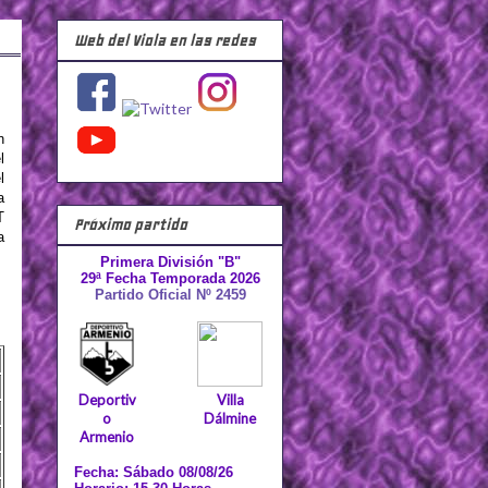
Web del Viola en las redes
n
l
l
a
T
Próximo partido
a
Primera División "B"
29ª Fecha Temporada 2026
Partido Oficial Nº 2459
Deportiv
Villa
o
Dálmine
Armenio
Fecha: Sábado 08/08/26