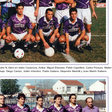
 N. Alem en Isidro Casanova. Arriba: Miguel Elsesser, Pablo Capelletti, Carlos Pereyra, Walter
bajo: Diego Carrizo, Julián Infantino, Pablo Galiano, Alejandro Marinilli y Juan Martín Galiano.