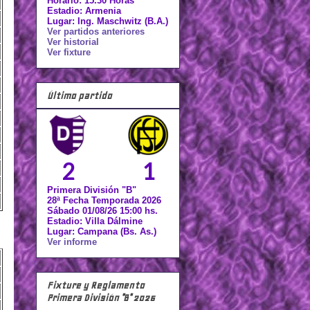
Horario: 15.30 Horas
Estadio: Armenia
Lugar: Ing. Maschwitz (B.A.)
Ver partidos anteriores
Ver historial
Ver fixture
Último partido
2
1
Primera División "B"
28ª Fecha Temporada 2026
Sábado 01/08/26 15:00 hs.
Estadio: Villa Dálmine
Lugar: Campana (Bs. As.)
Ver informe
Fixture y Reglamento
Primera División "B" 2026