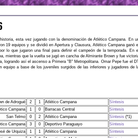
6
historia, esta vez jugando con la denominación de Atlético Campana. En u
ron 19 equipos y se dividió en Apertura y Clausura, Atlético Campana ganó e
or lo que jugaron una final para definir el campeón de la temporada. En e
, mientras que la vuelta se jugó en cancha de Almirante Brown y fue victori
ra, logrando así el ascenso a Primera "B" Metropolitana. Omar Pepe fue el D
 equipo a base de los juveniles surgidos de las inferiores y jugadores de l
wn de Adrogué
2
1
Atlético Campana
Síntesis
ético Campana
1
0
Barracas Central
Síntesis
San Telmo
0
2
Atlético Campana
Síntesis
(*1)
ético Campana
3
0
Deportivo Paraguayo
Síntesis
osé de Urquiza
1
1
Atlético Campana
Síntesis