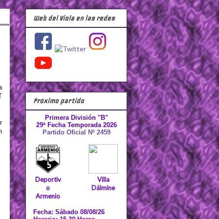
Web del Viola en las redes
a
T
Próximo partido
Primera División "B"
r
29ª Fecha Temporada 2026
n
Partido Oficial Nº 2459
Deportiv
Villa
o
Dálmine
Armenio
Fecha: Sábado 08/08/26