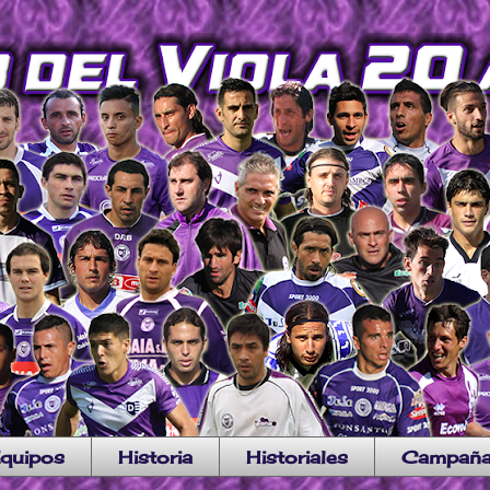
quipos
Historia
Historiales
Campañ