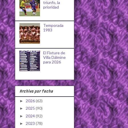
triunfo, la
prioridad
Temporada
1983
El Fixture de
Villa Dálmine
para 2026
Archivo por fecha
2026
(63)
►
2025
(90)
►
2024
(92)
►
2023
(78)
►