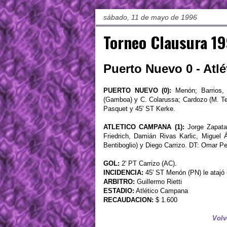
sábado, 11 de mayo de 1996
Torneo Clausura 19
Puerto Nuevo 0 - Atl
PUERTO NUEVO (0):
Menón; Barrios, 
(Gamboa) y C. Colarussa; Cardozo (M. Te
Pasquet y 45' ST Kerke.
ATLETICO CAMPANA (1):
Jorge Zapata
Friedrich, Damián Rivas Karlic, Miguel Á
Bentiboglio) y Diego Carrizo. DT: Omar P
GOL:
2' PT Carrizo (AC).
INCIDENCIA:
45' ST Menón (PN) le atajó 
ARBITRO:
Guillermo Rietti
ESTADIO:
Atlético Campana
RECAUDACION:
$ 1.600
Volv