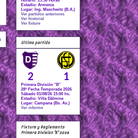
Horario: 15.30 Horas
Estadio: Armenia
Lugar: Ing. Maschwitz (B.A.)
Ver partidos anteriores
Ver historial
Ver fixture
a
Último partido
2
1
Primera División "B"
28ª Fecha Temporada 2026
Sábado 01/08/26 15:00 hs.
Estadio: Villa Dálmine
Lugar: Campana (Bs. As.)
Ver informe
Fixture y Reglamento
Primera División "B" 2026