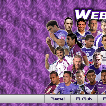
Plantel
El Club
E