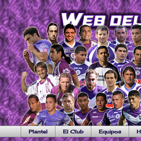
Plantel
El Club
Equipos
H