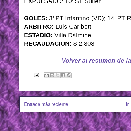
EXPULSADO: 10' ST Suller.
GOLES:
3' PT Infantino (VD); 14' PT R
ARBITRO:
Luis Garibotti
ESTADIO:
Villa Dálmine
RECAUDACION:
$ 2.308
Volver al resumen de l
Entrada más reciente
In