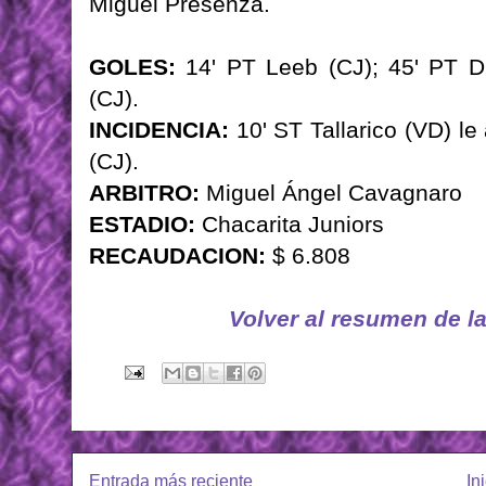
Miguel Presenza.
GOLES:
14' PT Leeb (CJ); 45' PT D
(CJ).
INCIDENCIA:
10' ST Tallarico (VD) l
(CJ).
ARBITRO:
Miguel Ángel Cavagnaro
ESTADIO:
Chacarita Juniors
RECAUDACION:
$ 6.808
Volver al resumen de l
Entrada más reciente
In