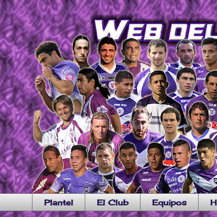
Plantel
El Club
Equipos
H