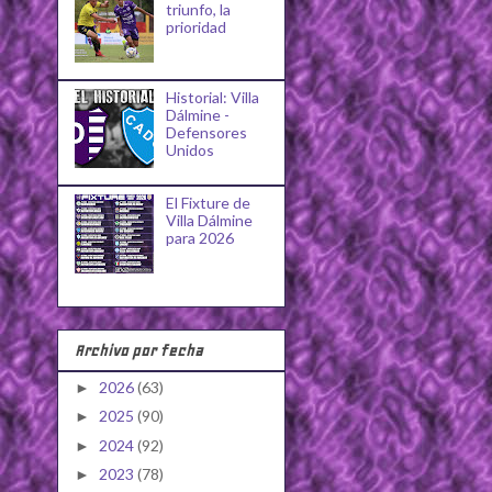
triunfo, la
prioridad
Historial: Villa
Dálmine -
Defensores
Unidos
El Fixture de
Villa Dálmine
para 2026
Archivo por fecha
2026
(63)
►
2025
(90)
►
2024
(92)
►
2023
(78)
►