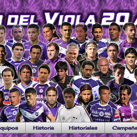
quipos
Historia
Historiales
Campañ