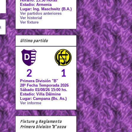
Horario: 15.30 Horas
Estadio: Armenia
Lugar: Ing. Maschwitz (B.A.)
Ver partidos anteriores
Ver historial
Ver fixture
a
Último partido
2
1
Primera División "B"
28ª Fecha Temporada 2026
Sábado 01/08/26 15:00 hs.
Estadio: Villa Dálmine
Lugar: Campana (Bs. As.)
Ver informe
Fixture y Reglamento
Primera División "B" 2026