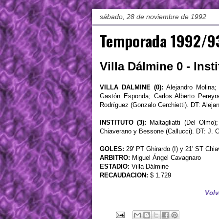
sábado, 28 de noviembre de 1992
Temporada 1992/93
Villa Dálmine 0 - Ins
VILLA DALMINE (0):
Alejandro Molina;
Gastón Esponda; Carlos Alberto Pereyra
Rodríguez (Gonzalo Cerchietti). DT: Ale
INSTITUTO (3):
Maltagliatti (Del Olmo);
Chiaverano y Bessone (Callucci). DT: J
GOLES:
29' PT Ghirardo (I) y 21' ST Chiav
ARBITRO:
Miguel Ángel Cavagnaro
ESTADIO:
Villa Dálmine
RECAUDACION:
$ 1.729
Volv