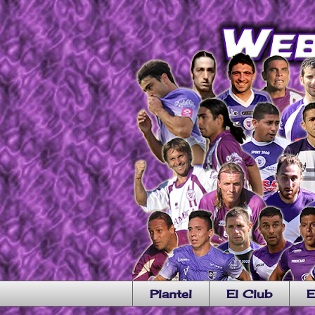
Plantel
El Club
E