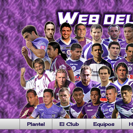
Plantel
El Club
Equipos
H