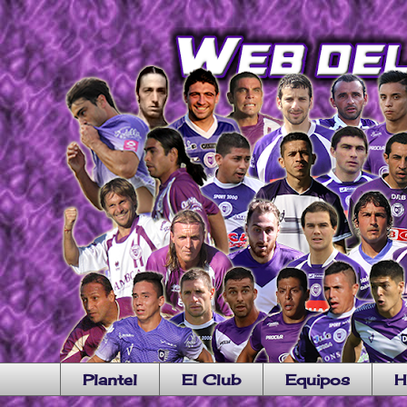
Plantel
El Club
Equipos
H