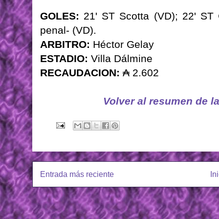
GOLES:
21' ST Scotta (VD); 22' ST 
penal- (VD).
ARBITRO:
Héctor Gelay
ESTADIO:
Villa Dálmine
RECAUDACION:
₳ 2.602
Volver al resumen de l
Entrada más reciente
In