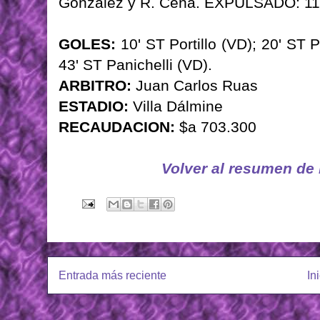
González y R. Cena. EXPULSADO: 11'
GOLES:
10' ST Portillo (VD); 20' ST 
43' ST Panichelli (VD).
ARBITRO:
Juan Carlos Ruas
ESTADIO:
Villa Dálmine
RECAUDACION:
$a 703.300
Volver al resumen de
Entrada más reciente
In