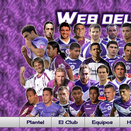
Plantel
El Club
Equipos
H