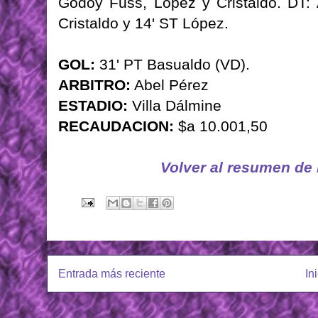
Godoy Fuss, López y Cristaldo. DT
Cristaldo y 14' ST López.
GOL:
31' PT Basualdo (VD).
ARBITRO:
Abel Pérez
ESTADIO:
Villa Dálmine
RECAUDACION:
$a 10.001,50
Volver al resumen de
Entrada más reciente
In