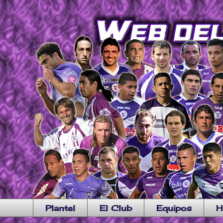
Plantel
El Club
Equipos
H