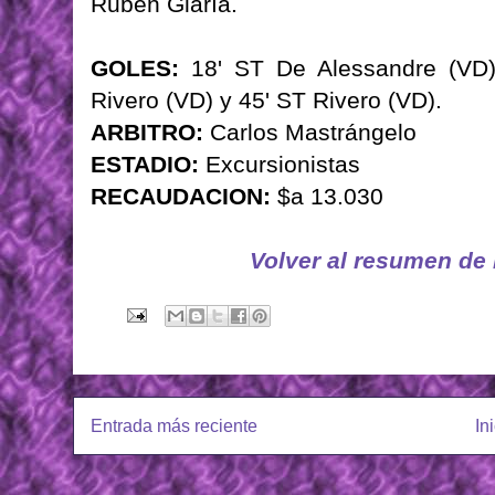
Rubén Glaría.
GOLES:
18' ST De Alessandre (VD);
Rivero (VD) y 45' ST Rivero (VD).
ARBITRO:
Carlos Mastrángelo
ESTADIO:
Excursionistas
RECAUDACION:
$a 13.030
Volver al resumen de
Entrada más reciente
In