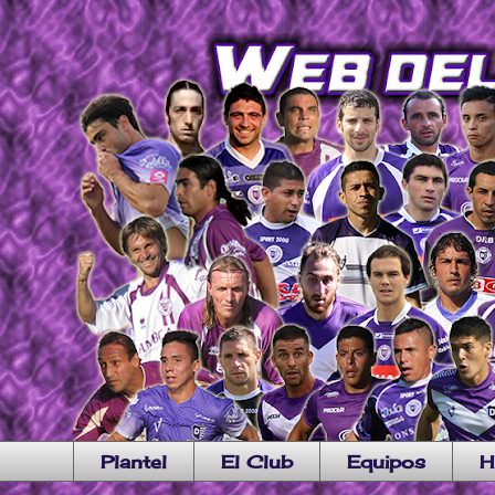
Plantel
El Club
Equipos
H