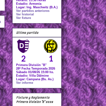
Horario: 15.30 Horas
Estadio: Armenia
Lugar: Ing. Maschwitz (B.A.)
Ver partidos anteriores
Ver historial
Ver fixture
a
Último partido
2
1
Primera División "B"
28ª Fecha Temporada 2026
Sábado 01/08/26 15:00 hs.
Estadio: Villa Dálmine
Lugar: Campana (Bs. As.)
Ver informe
Fixture y Reglamento
Primera División "B" 2026