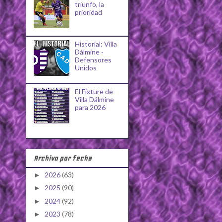
triunfo, la
prioridad
Historial: Villa
Dálmine -
Defensores
Unidos
El Fixture de
Villa Dálmine
para 2026
Archivo por fecha
2026
(63)
►
2025
(90)
►
2024
(92)
►
2023
(78)
►