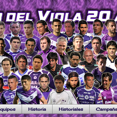
quipos
Historia
Historiales
Campañ