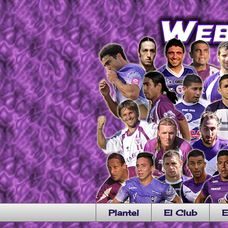
Plantel
El Club
E