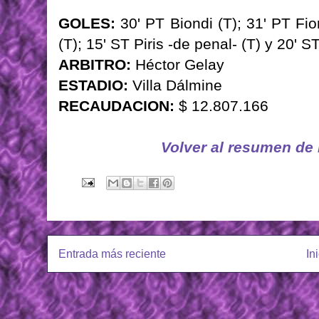
GOLES:
30' PT Biondi (T); 31' PT Fior
(T); 15' ST Piris -de penal- (T) y 20' 
ARBITRO:
Héctor Gelay
ESTADIO:
Villa Dálmine
RECAUDACION:
$ 12.807.166
Volver al resumen de
Entrada más reciente
In