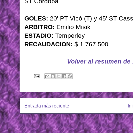
ST Córdoba.
GOLES:
20' PT Vicó (T) y 45' ST Cass
ARBITRO:
Emilio Misik
ESTADIO:
Temperley
RECAUDACION:
$ 1.767.500
Volver al resumen de
Entrada más reciente
In