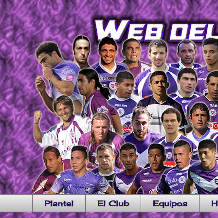
Plantel
El Club
Equipos
H