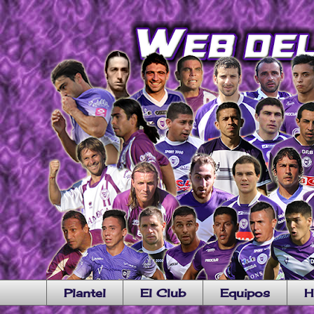
Plantel
El Club
Equipos
H