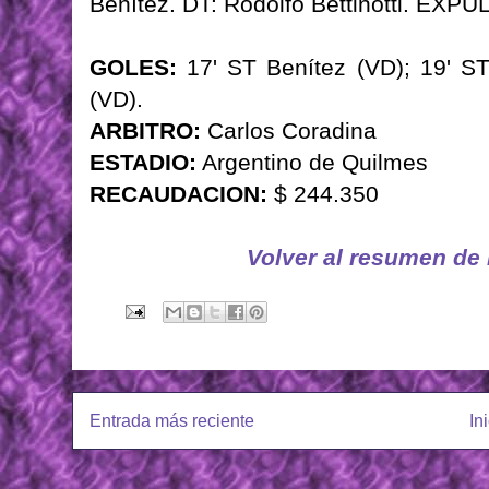
Benítez. DT: Rodolfo Bettinotti. EXP
GOLES:
17' ST Benítez (VD); 19' S
(VD).
ARBITRO:
Carlos Coradina
ESTADIO:
Argentino de Quilmes
RECAUDACION:
$ 244.350
Volver al resumen de
Entrada más reciente
In