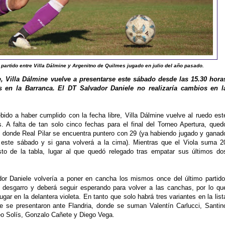
 partido entre Villa Dálmine y Argenitno de Quilmes jugado en julio del año pasado.
e, Villa Dálmine vuelve a presentarse este sábado desde las 15.30 hora
 en la Barranca. El DT Salvador Daniele no realizaría cambios en l
ido a haber cumplido con la fecha libre, Villa Dálmine vuelve al ruedo est
. A falta de tan solo cinco fechas para el final del Torneo Apertura, qued
, donde Real Pilar se encuentra puntero con 29 (ya habiendo jugado y ganad
 este sábado y si gana volverá a la cima). Mientras que el Viola suma 2
to de la tabla, lugar al que quedó relegado tras empatar sus últimos do
ador Daniele volvería a poner en cancha los mismos once del último partido
esgarro y deberá seguir esperando para volver a las canchas, por lo qu
r en la delantera violeta. En tanto que solo habrá tres variantes en la list
e se presentaron ante Flandria, donde se suman Valentín Carlucci, Santin
eo Solís, Gonzalo Cañete y Diego Vega.