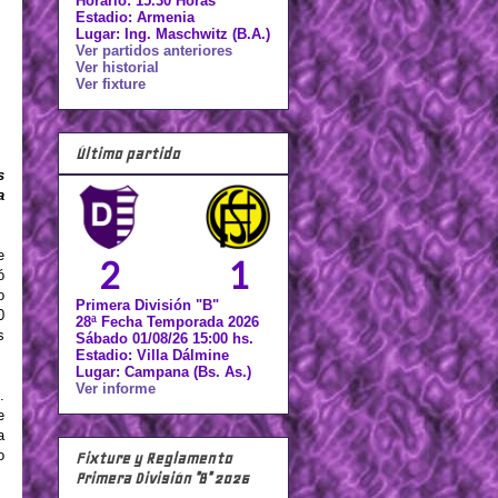
Horario: 15.30 Horas
Estadio: Armenia
Lugar: Ing. Maschwitz (B.A.)
Ver partidos anteriores
Ver historial
Ver fixture
Último partido
s
a
e
2
1
ó
o
Primera División "B"
0
28ª Fecha Temporada 2026
s
Sábado 01/08/26 15:00 hs.
Estadio: Villa Dálmine
Lugar: Campana (Bs. As.)
Ver informe
.
e
a
o
Fixture y Reglamento
Primera División "B" 2026