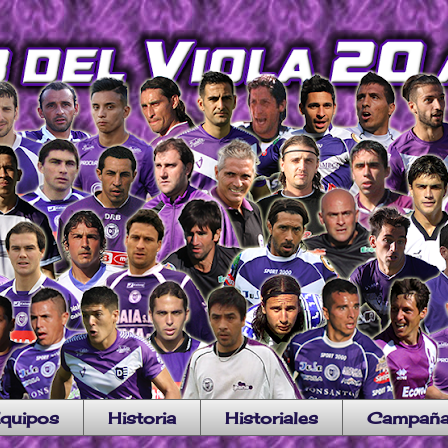
quipos
Historia
Historiales
Campañ