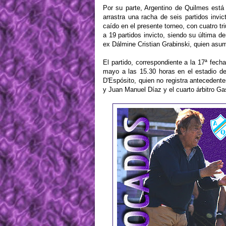
Por su parte, Argentino de Quilmes está
arrastra una racha de seis partidos invi
caído en el presente torneo, con cuatro t
a 19 partidos invicto, siendo su última de
ex Dálmine Cristian Grabinski, quien asu
El partido, correspondiente a la 17ª fec
mayo a las 15.30 horas en el estadio de 
D'Espósito, quien no registra antecedente
y Juan Manuel Díaz y el cuarto árbitro Ga