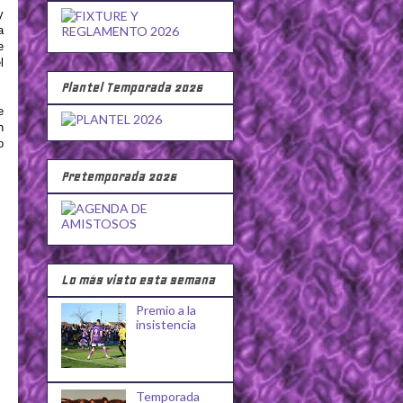
y
a
e
l
Plantel Temporada 2026
e
n
o
Pretemporada 2026
Lo más visto esta semana
Premio a la
insistencia
Temporada