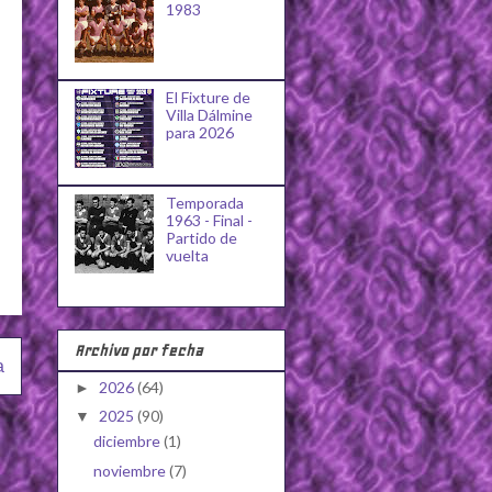
1983
El Fixture de
Villa Dálmine
para 2026
Temporada
1963 - Final -
Partido de
vuelta
Archivo por fecha
a
2026
(64)
►
2025
(90)
▼
diciembre
(1)
noviembre
(7)