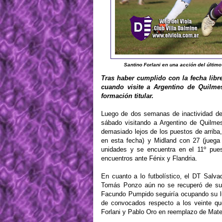
Santino Forlani en una acción del último
Tras haber cumplido con la fecha libr
cuando visite a Argentino de Quilmes
formación titular.
Luego de dos semanas de inactividad deb
sábado visitando a Argentino de Quilmes
demasiado lejos de los puestos de arriba
en esta fecha) y Midland con 27 (juega
unidades y se encuentra en el 11º pues
encuentros ante Fénix y Flandria.
En cuanto a lo futbolístico, el DT Salv
Tomás Ponzo aún no se recuperó de su d
Facundo Pumpido seguiría ocupando su luga
de convocados respecto a los veinte qu
Forlani y Pablo Oro en reemplazo de Mat