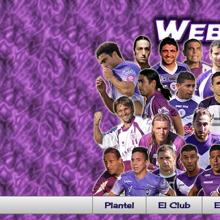
Plantel
El Club
E