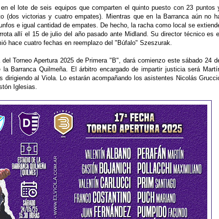
 en el lote de seis equipos que comparten el quinto puesto con 23 puntos 
cto (dos victorias y cuatro empates). Mientras que en la Barranca aún no h
riunfos e igual cantidad de empates. De hecho, la racha como local se extiend
rrota allí el 15 de julio del año pasado ante Midland. Su director técnico es e
mió hace cuatro fechas en reemplazo del "Búfalo" Szeszurak.
ha del Torneo Apertura 2025 de Primera "B", dará comienzo este sábado 24 d
la Barranca Quilmeña. El árbitro encargado de impartir justicia será Martí
s dirigiendo al Viola. Lo estarán acompañando los asistentes Nicolás Grucci
stón Iglesias.