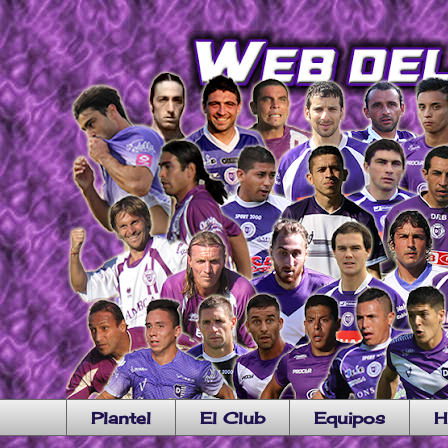
Plantel
El Club
Equipos
H