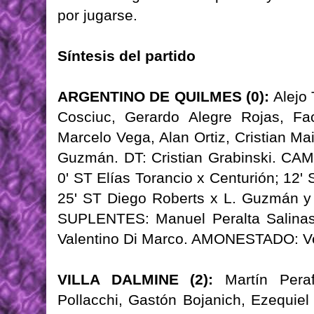
por jugarse.
Síntesis del partido
ARGENTINO DE QUILMES (0):
Alejo 
Cosciuc, Gerardo Alegre Rojas, F
Marcelo Vega, Alan Ortiz, Cristian M
Guzmán. DT: Cristian Grabinski. CAM
0' ST Elías Torancio x Centurión; 12
25' ST Diego Roberts x L. Guzmán y 
SUPLENTES: Manuel Peralta Salinas,
Valentino Di Marco. AMONESTADO: V
VILLA DALMINE (2):
Martín Peraf
Pollacchi, Gastón Bojanich, Ezequie