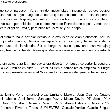
y salvó el arquero.
ego se emparejaron. Ya sin un dominador claro, ninguno de los dos equipo
Viola tuvo las suyas luego de un centro que lo encontró solo a Pollacchi pero n
 unos minutos después, un centro cruzado de Ramón que por poco no llegó 
tuvo sus oportunidades con un cabezazo de Porro dio en el palo y más tard
esta el gol de Dávila, pero pudo recuperarse y se la tapó.
, el trámite iba a cambiar debido a la expulsión de Alan Schonfeld, por un
un jugador menos, Dálmine se replegó en su campo y le volvió a dar e
r en busca de la victoria. Sin embargo, no supo aprovechar esa ventaja 
neró, tras un centro de Daivez que Mozzone cabeceó desviado en la puerta de
e sin goles para Dálmine que ahora deberá ir en busca de cortar la sequía e
 a UAI Urquiza en Mitre y Puccini. Si bien el torneo recién empieza, el Furgó
meras presentaciones y el Viola tendrá la presión de ganar y hacer valer l
z; Emilio Porro, Emanuel Díaz, Emiliano Mayola, Juan Cruz De Cuadro
nel Laborda, Ariel Torres; Santiago Díaz y Mauro Dávila. DT: Jesús Díaz
íaz; 0' ST Alejo Daivez x Palacio; 25' ST Alexis Cabrera x Dávila; 25' S
Jonathan Rivero x Torres. SUPLENTES: Gonzalo Yordan, Claudio Bifiguer