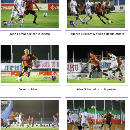
Juan Fernández con la pelota
Federico Sellecchia prueba desde afuera
Valentín Albano
Alan Schonfeld con la pelota