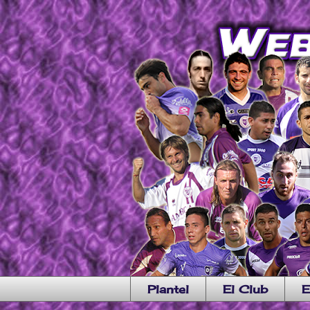
Plantel
El Club
E