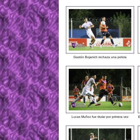
Gastón Bojanich rechaza una pelota
Lucas Muñoz fue titular por primera vez
E