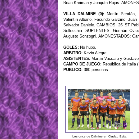
Brian Kreiman y Joaquín Rojas. AMONE
VILLA DALMINE (0):
Martín Perafán; 
Valentín Albano, Facundo Garzino, Juan
Salvador Daniele. CAMBIOS: 26' ST Pablo
Sellecchia. SUPLENTES: Germán Oviedo,
Augusto Sonzogni. AMONESTADOS: Garz
GOLES:
No hubo.
ARBITRO:
Kevin Alegre
ASISTENTES:
Martín Vaccaro y Gustavo
CAMPO DE JUEGO:
República de Italia 
PUBLICO:
380 personas
Los once de Dálmine en Ciudad Evita