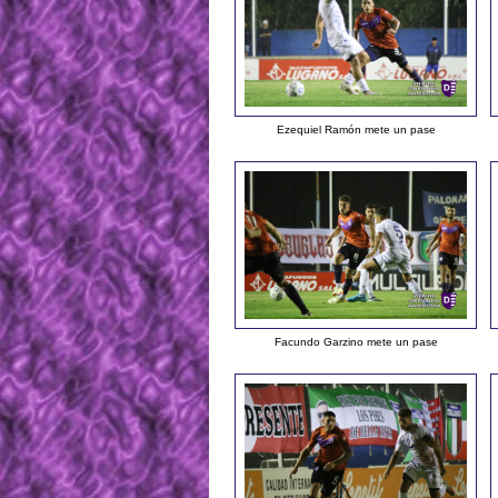
Ezequiel Ramón mete un pase
Facundo Garzino mete un pase