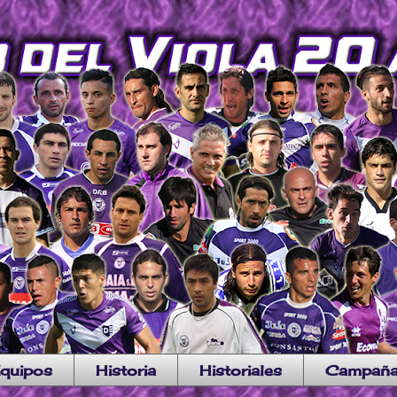
quipos
Historia
Historiales
Campañ