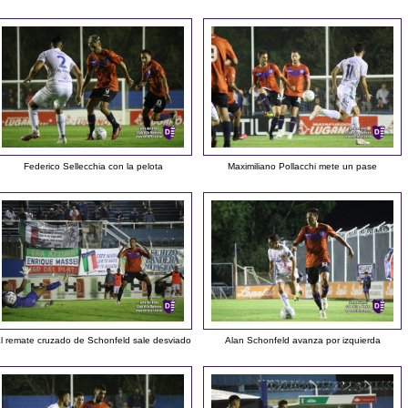
Federico Sellecchia con la pelota
Maximiliano Pollacchi mete un pase
l remate cruzado de Schonfeld sale desviado
Alan Schonfeld avanza por izquierda