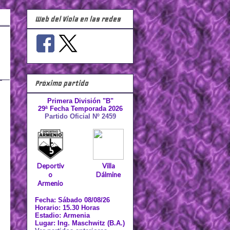
Web del Viola en las redes
Próximo partido
Primera División "B"
29ª Fecha Temporada 2026
Partido Oficial Nº 2459
Deportiv
Villa
o
Dálmine
Armenio
Fecha: Sábado 08/08/26
Horario: 15.30 Horas
Estadio: Armenia
Lugar: Ing. Maschwitz (B.A.)