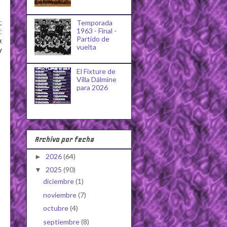
Temporada
;
1963 - Final -
:
Partido de
x
vuelta
y
El Fixture de
Villa Dálmine
para 2026
Archivo por fecha
2026
(64)
►
2025
(90)
▼
diciembre
(1)
noviembre
(7)
octubre
(4)
septiembre
(8)