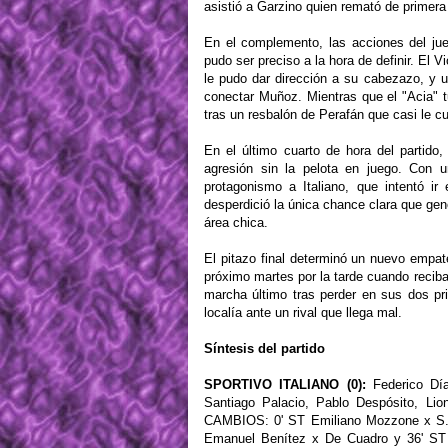
asistió a Garzino quien remató de primera 
En el complemento, las acciones del ju
pudo ser preciso a la hora de definir. El 
le pudo dar dirección a su cabezazo, y
conectar Muñoz. Mientras que el "Acia" 
tras un resbalón de Perafán que casi le cu
En el último cuarto de hora del partido
agresión sin la pelota en juego. Con 
protagonismo a Italiano, que intentó i
desperdició la única chance clara que ge
área chica.
El pitazo final determinó un nuevo empat
próximo martes por la tarde cuando reciba
marcha último tras perder en sus dos pri
localía ante un rival que llega mal.
Síntesis del partido
SPORTIVO ITALIANO (0):
Federico Día
Santiago Palacio, Pablo Despósito, Lio
CAMBIOS: 0' ST Emiliano Mozzone x S. D
Emanuel Benítez x De Cuadro y 36' ST 