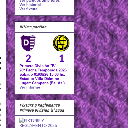
Ver partidos anteriores
Ver historial
Ver fixture
Último partido
2
1
o
s
Primera División "B"
s
28ª Fecha Temporada 2026
Sábado 01/08/26 15:00 hs.
Estadio: Villa Dálmine
Lugar: Campana (Bs. As.)
o
Ver informe
z
l
Fixture y Reglamento
e
Primera División "B" 2026
a
a
a