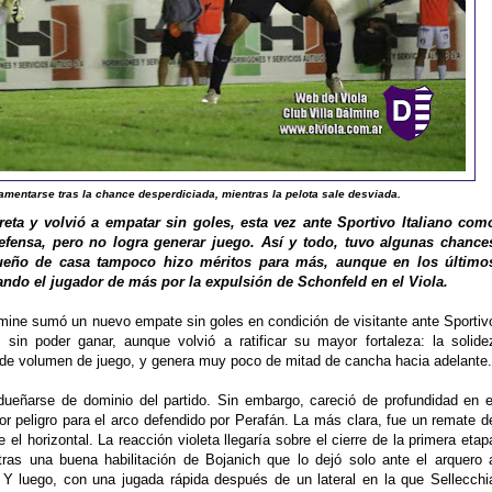
amentarse tras la chance desperdiciada, mientras la pelota sale desviada.
reta y volvió a empatar sin goles, esta vez ante Sportivo Italiano com
defensa, pero no logra generar juego. Así y todo, tuvo algunas chance
ueño de casa tampoco hizo méritos para más, aunque en los último
ndo el jugador de más por la expulsión de Schonfeld en el Viola.
lmine sumó un nuevo empate sin goles en condición de visitante ante Sportiv
e sin poder ganar, aunque volvió a ratificar su mayor fortaleza: la solide
e de volumen de juego, y genera muy poco de mitad de cancha hacia adelante.
ueñarse de dominio del partido. Sin embargo, careció de profundidad en e
r peligro para el arco defendido por Perafán. La más clara, fue un remate d
 el horizontal. La reacción violeta llegaría sobre el cierre de la primera etap
ras una buena habilitación de Bojanich que lo dejó solo ante el arquero 
Y luego, con una jugada rápida después de un lateral en la que Sellecchi