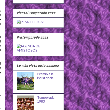
s
Plantel Temporada 2026
o
a
e
a
Pretemporada 2026
l
y
l
l
Lo más visto esta semana
n
a
Premio a la
insistencia
;
Temporada
.
1983
T
,