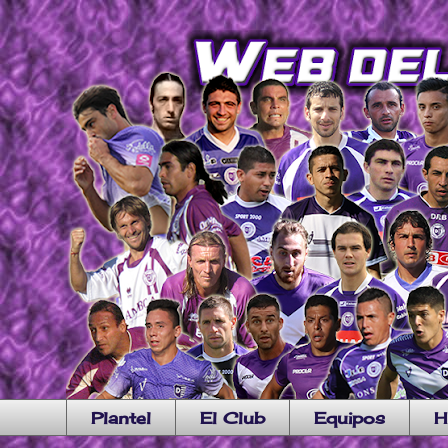
Plantel
El Club
Equipos
H